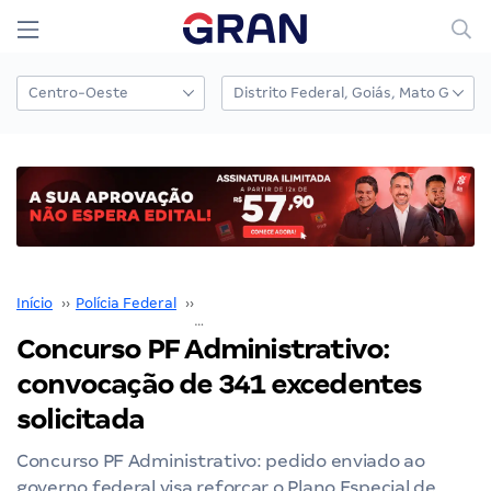
Início
››
Polícia Federal
››
Concurso Polícia Federal
››
Concurso PF Administrativo: convocaç
Concurso PF Administrativo:
convocação de 341 excedentes
solicitada
Concurso PF Administrativo: pedido enviado ao
governo federal visa reforçar o Plano Especial de