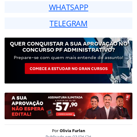
WHATSAPP
TELEGRAM
QUER CONQUISTAR A SUA APROVAÇÃO NO
CONCURSO PF ADMINISTRATIVO?
Prepare-se com quem mais entende do assunto!
COMECE A ESTUDAR NO GRAN CURSOS
Por
Olivia Furlan
Publicado em
03/06/26