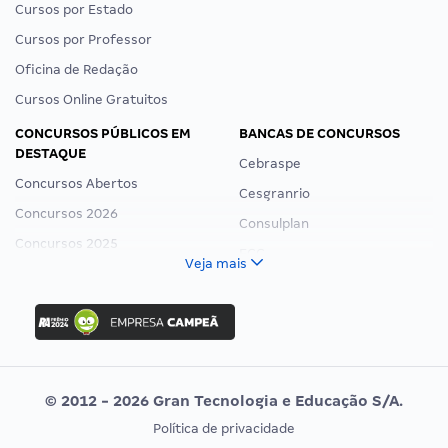
Cursos por Estado
Cursos por Professor
Oficina de Redação
Cursos Online Gratuitos
CONCURSOS PÚBLICOS EM
BANCAS DE CONCURSOS
DESTAQUE
Cebraspe
Concursos Abertos
Cesgranrio
Concursos 2026
Consulplan
Concursos 2025
FCC
Veja mais
Concurso Nacional Unificado
FGV
Concurso Ibama
Idecan
Concurso MPU
Selecon
Editais publicados
Uniase
© 2012 - 2026 Gran Tecnologia e Educação S/A.
Vunesp
Política de privacidade
CONCURSOS POR PROFISSÃO
EXAME DE ORDEM