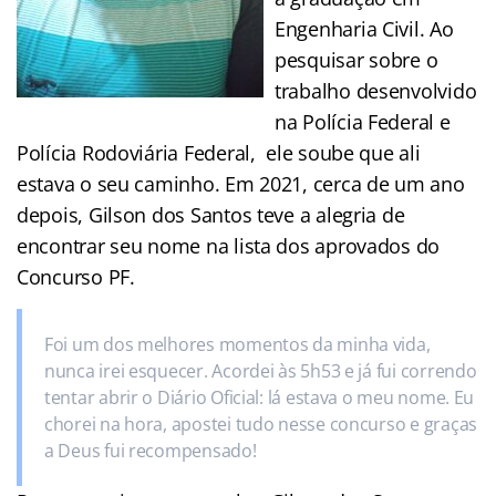
Engenharia Civil. Ao
pesquisar sobre o
trabalho desenvolvido
na Polícia Federal e
Polícia Rodoviária Federal, ele soube que ali
estava o seu caminho. Em 2021, cerca de um ano
depois, Gilson dos Santos teve a alegria de
encontrar seu nome na lista dos aprovados do
Concurso PF.
Foi um dos melhores momentos da minha vida,
nunca irei esquecer. Acordei às 5h53 e já fui correndo
tentar abrir o Diário Oficial: lá estava o meu nome. Eu
chorei na hora, apostei tudo nesse concurso e graças
a Deus fui recompensado!