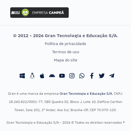
FGV
Concurso Ibama
Idecan
Concurso MPU
Selecon
Editais publicados
Uniase
© 2012 - 2026 Gran Tecnologia e Educação S/A.
Vunesp
Política de privacidade
CONCURSOS POR PROFISSÃO
EXAME DE ORDEM
Termos de uso
Concursos Administrativos
OAB
Mapa do site
Concursos Educação
Prova OAB
Concursos Fiscais
Calendário OAB
Concursos Jurídicos
Questões OAB
Concursos Militares
Recursos OAB
Gran é uma marca da empresa
Gran Tecnologia e Educação S/A
, CNPJ:
Concursos Policiais
Exame de Ordem
18.260.822/0001-77, SBS Quadra 02, Bloco J, Lote 10, Edifício Carlton
Concursos Saúde
Tower, Sala 201, 2º Andar, Asa Sul, Brasília-DF, CEP 70.070-120.
Concursos Tribunais
Gran Tecnologia e Educação S/A - 2026 © Todos os direitos reservados ®
Residência Multiprofissional