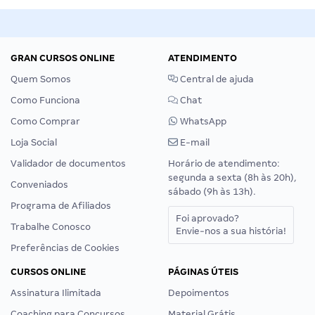
GRAN CURSOS ONLINE
ATENDIMENTO
Quem Somos
Central de ajuda
Como Funciona
Chat
Como Comprar
WhatsApp
Loja Social
E-mail
Validador de documentos
Horário de atendimento:
segunda a sexta (8h às 20h),
Conveniados
sábado (9h às 13h).
Programa de Afiliados
Foi aprovado?
Trabalhe Conosco
Envie-nos a sua história!
Preferências de Cookies
CURSOS ONLINE
PÁGINAS ÚTEIS
Assinatura Ilimitada
Depoimentos
Coaching para Concursos
Material Grátis