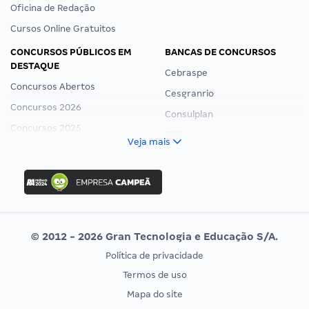
Oficina de Redação
Cursos Online Gratuitos
CONCURSOS PÚBLICOS EM
BANCAS DE CONCURSOS
DESTAQUE
Cebraspe
Concursos Abertos
Cesgranrio
Concursos 2026
Consulplan
Concursos 2025
FCC
Veja mais
Concurso Nacional Unificado
FGV
Concurso Ibama
Idecan
Concurso MPU
Selecon
Editais publicados
Uniase
© 2012 - 2026 Gran Tecnologia e Educação S/A.
Vunesp
Política de privacidade
CONCURSOS POR PROFISSÃO
EXAME DE ORDEM
Termos de uso
Concursos Administrativos
OAB
Mapa do site
Concursos Educação
Prova OAB