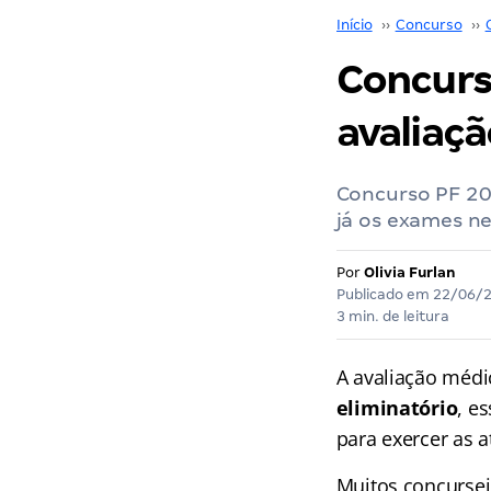
Início
››
Concurso
››
Concurs
avaliaç
Concurso PF 20
já os exames ne
Por
Olivia Furlan
Publicado em
22/06/
3 min. de leitura
A avaliação médi
eliminatório
, e
para exercer as at
Muitos concursei