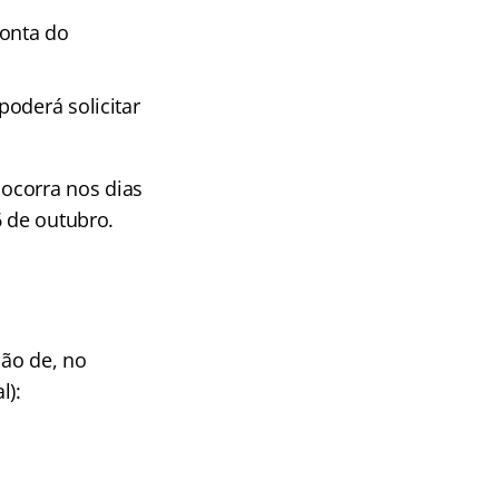
conta do
poderá solicitar
ocorra nos dias
6 de outubro.
ção de, no
l):