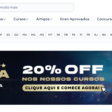
os
Cursos
Artigos
Gran Aprovados
Concurse
DF
ES
GO
MA
MG
MS
MT
PA
PB
PE
PI
PR
RJ
RN
R