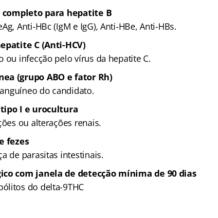
o completo para hepatite B
Ag, Anti-HBc (IgM e IgG), Anti-HBe, Anti-HBs.
epatite C (Anti-HCV)
 ou infecção pelo vírus da hepatite C.
ea (grupo ABO e fator Rh)
 sanguíneo do candidato.
tipo I e urocultura
ções ou alterações renais.
e fezes
a de parasitas intestinais.
ico com janela de detecção mínima de 90 dias
ólitos do delta-9THC