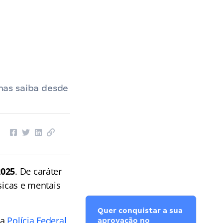
mas saiba desde
2025
. De caráter
sicas e mentais
Quer conquistar a sua
da
Polícia Federal
,
aprovação no