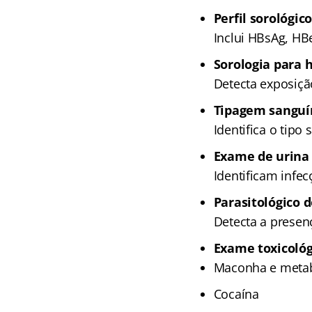
Perfil sorológic
Inclui HBsAg, HBe
Sorologia para h
Detecta exposição
Tipagem sanguín
Identifica o tipo
Exame de urina 
Identificam infec
Parasitológico d
Detecta a presenç
Exame toxicológ
Maconha e metab
Cocaína