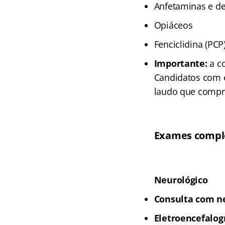
Anfetaminas e de
Opiáceos
Fenciclidina (PCP
Importante:
a co
Candidatos com e
laudo que compro
Exames comple
Neurológico
Consulta com ne
Eletroencefalog