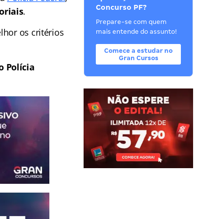
Concurso PF?
oriais
.
Prepare-se com quem
hor os critérios
mais entende do assunto!
Comece a estudar no
Gran Cursos
 Polícia