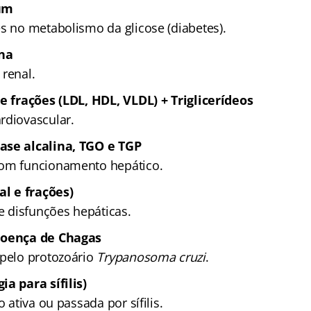
jum
es no metabolismo da glicose (diabetes).
ina
 renal.
 e frações (LDL, HDL, VLDL) + Triglicerídeos
rdiovascular.
ase alcalina, TGO e TGP
bom funcionamento hepático.
al e frações)
 e disfunções hepáticas.
doença de Chagas
 pelo protozoário
Trypanosoma cruzi
.
ia para sífilis)
o ativa ou passada por sífilis.