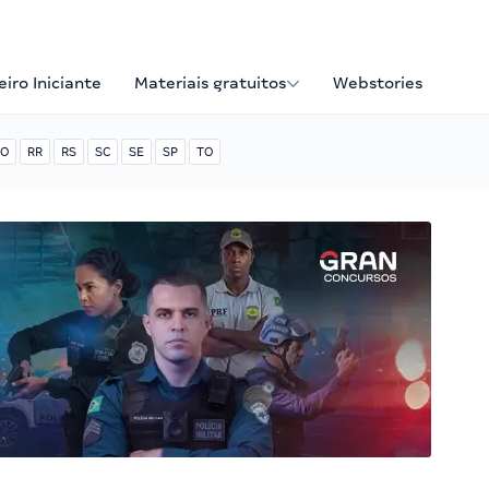
iro Iniciante
Materiais gratuitos
Webstories
O
RR
RS
SC
SE
SP
TO