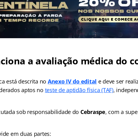
ciona a avaliação médica do c
ca está descrita no
Anexo IV do edital
e deve ser reali
iderados aptos no
teste de aptidão física (TAF)
, indepe
cutada sob responsabilidade do
Cebraspe
, com a supe
vide em duas partes: