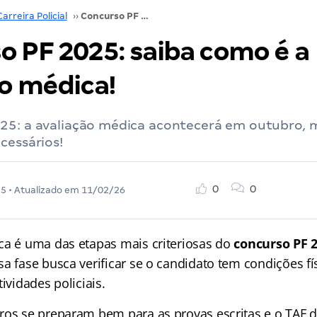
Carreira Policial
››
Concurso PF 2025: saiba como é a avaliação médica!
o PF 2025: saiba como é a
ão médica!
25: a avaliação médica acontecerá em outubro, 
cessários!
0
0
25
• Atualizado em
11/02/26
ca é uma das etapas mais criteriosas do
concurso PF 
ssa fase busca verificar se o candidato tem condições fí
ividades policiais.
ros se preparam bem para as provas escritas e o TAF 