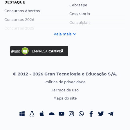
DESTAQUE
Cebraspe
Concursos Abertos
Cesgranrio
Concursos 2026
Consulplan
Concursos 2025
FCC
Veja mais
Concurso Nacional Unificado
FGV
Concurso Ibama
Idecan
Concurso MPU
Selecon
Editais publicados
Uniase
© 2012 - 2026 Gran Tecnologia e Educação S/A.
Vunesp
Política de privacidade
CONCURSOS POR PROFISSÃO
EXAME DE ORDEM
Termos de uso
Concursos Administrativos
OAB
Mapa do site
Concursos Educação
Prova OAB
Concursos Fiscais
Calendário OAB
Concursos Jurídicos
Questões OAB
Concursos Militares
Recursos OAB