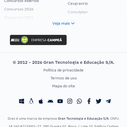
Concursos Abertos
Cesgranrio
Concursos 2026
Consulplan
Concursos 2025
FCC
Veja mais
Concurso Nacional Unificado
FGV
Concurso Ibama
Idecan
Concurso MPU
Selecon
Editais publicados
Uniase
© 2012 - 2026 Gran Tecnologia e Educação S/A.
Vunesp
Política de privacidade
CONCURSOS POR PROFISSÃO
EXAME DE ORDEM
Termos de uso
Concursos Administrativos
OAB
Mapa do site
Concursos Educação
Prova OAB
Concursos Fiscais
Calendário OAB
Concursos Jurídicos
Questões OAB
Concursos Militares
Recursos OAB
Gran é uma marca da empresa
Gran Tecnologia e Educação S/A
, CNPJ:
Concursos Policiais
Exame de Ordem
18.260.822/0001-77, SBS Quadra 02, Bloco J, Lote 10, Edifício Carlton