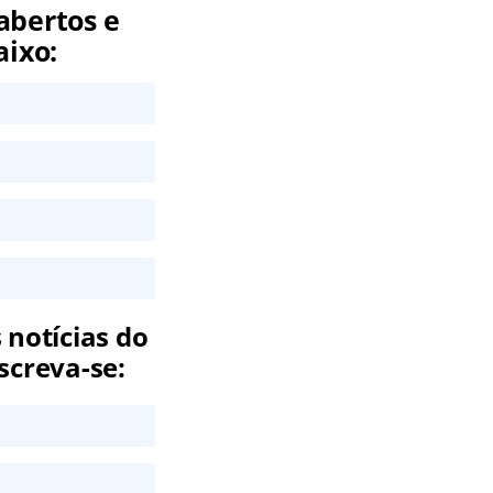
abertos e
aixo:
 notícias do
screva-se: