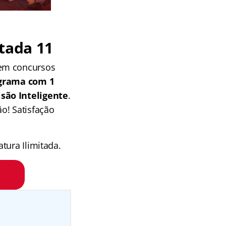
tada 11
 em concursos
grama com 1
isão Inteligente
.
o! Satisfação
tura Ilimitada.