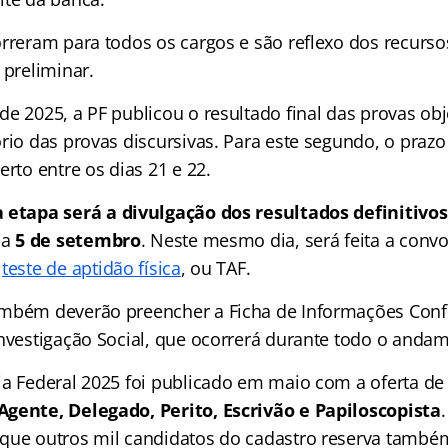
orreram para todos os cargos e são reflexo dos recurs
 preliminar.
e 2025, a PF publicou o resultado final das provas obj
rio das provas discursivas. Para este segundo, o prazo
erto entre os dias 21 e 22.
 etapa será a divulgação dos resultados definitivos
ia
5 de setembro
. Neste mesmo dia, será feita a conv
o
teste de aptidão física
, ou TAF.
mbém deverão preencher a Ficha de Informações Confid
Investigação Social, que ocorrerá durante todo o anda
ia Federal 2025 foi publicado em maio com a oferta d
gente, Delegado, Perito, Escrivão e Papiloscopista
que outros mil candidatos do cadastro reserva tamb