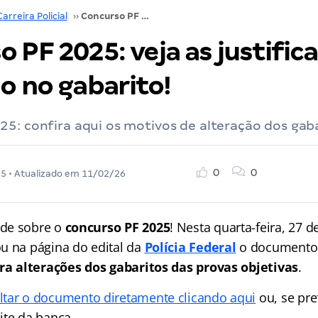
Carreira Policial
››
Concurso PF 2025: veja as justificativas de alteração no gabarito!
 PF 2025: veja as justific
o no gabarito!
5: confira aqui os motivos de alteração dos gaba
0
0
25
• Atualizado em
11/02/26
de sobre o
concurso PF 2025
! Nesta quarta-feira, 27 d
u na página do edital da
Polícia Federal
o documento
ara alterações dos gabaritos das provas objetivas
.
ltar o documento diretamente clicando aqui
ou, se pre
ite da banca.