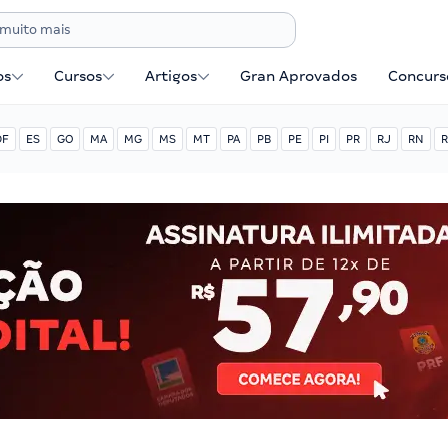
os
Cursos
Artigos
Gran Aprovados
Concurse
DF
ES
GO
MA
MG
MS
MT
PA
PB
PE
PI
PR
RJ
RN
R