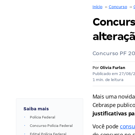
Início
››
Concurso
››
Concurso
alteraçã
Concurso PF 202
Por
Olivia Furlan
Publicado em
27/08/
1 min. de leitura
Mais uma novida
Cebraspe publico
Saiba mais
justificativas p
Polícia Federal
Você pode
consu
Concurso Polícia Federal
do concurso no s
Edital Polícia Federal