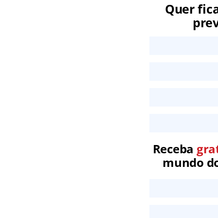
Quer fic
prev
Receba
gra
mundo dos