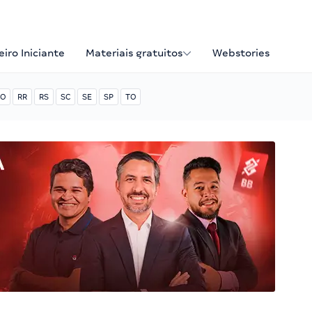
iro Iniciante
Materiais gratuitos
Webstories
O
RR
RS
SC
SE
SP
TO