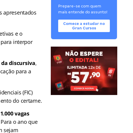
Prepare-se com quem
os apresentados
mais entende do assunto!
Comece a estudar no
Gran Cursos
etivas e o
 para interpor
 da discursiva
,
ocação para a
enciais (FIC)
mento do certame.
e
1.000 vagas
. Para o ano que
ém sejam