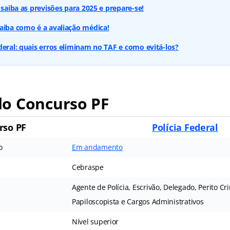
 saiba as previsões para 2025 e prepare-se!
aiba como é a avaliação médica!
deral: quais erros eliminam no TAF e como evitá-los?
o Concurso PF
rso PF
Polícia Federal
o
Em andamento
Cebraspe
Agente de Polícia, Escrivão, Delegado, Perito Cr
Papiloscopista e Cargos Administrativos
Nível superior