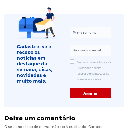
Cadastre-se e
receba as
notícias em
Concordo com a Política de
destaque da
Privacidade e aceito
semana, dicas,
receber comunicações do
novidades e
Gran Cursos Online.
muito mais.
Deixe um comentário
O seu endereço de e-mail não será publicado.
Campos