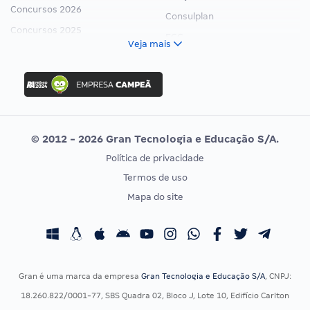
Concursos 2026
Consulplan
Concursos 2025
FCC
Veja mais
Concurso Nacional Unificado
FGV
Concurso Ibama
Idecan
Concurso MPU
Selecon
Editais publicados
Uniase
© 2012 - 2026 Gran Tecnologia e Educação S/A.
Vunesp
Política de privacidade
CONCURSOS POR PROFISSÃO
EXAME DE ORDEM
Termos de uso
Concursos Administrativos
OAB
Mapa do site
Concursos Educação
Prova OAB
Concursos Fiscais
Calendário OAB
Concursos Jurídicos
Questões OAB
Concursos Militares
Recursos OAB
Gran é uma marca da empresa
Gran Tecnologia e Educação S/A
, CNPJ:
Concursos Policiais
Exame de Ordem
18.260.822/0001-77, SBS Quadra 02, Bloco J, Lote 10, Edifício Carlton
Concursos Saúde