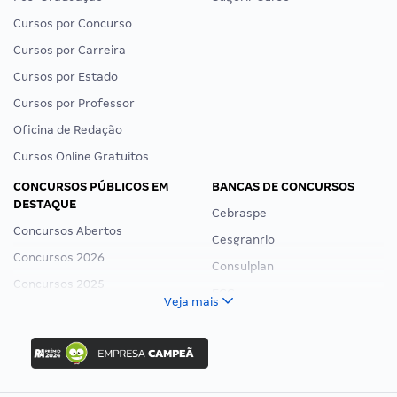
Cursos por Concurso
Cursos por Carreira
Cursos por Estado
Cursos por Professor
Oficina de Redação
Cursos Online Gratuitos
CONCURSOS PÚBLICOS EM
BANCAS DE CONCURSOS
DESTAQUE
Cebraspe
Concursos Abertos
Cesgranrio
Concursos 2026
Consulplan
Concursos 2025
FCC
Veja mais
Concurso Nacional Unificado
FGV
Concurso Ibama
Idecan
Concurso MPU
Selecon
Editais publicados