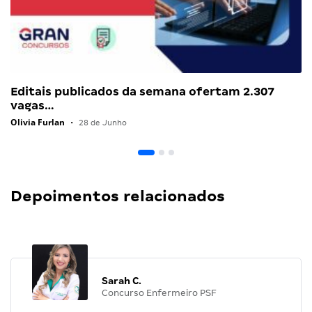
Editais publicados da semana ofertam 2.307
vagas…
Olivia Furlan
•
28 de Junho
Depoimentos relacionados
Sarah C.
Concurso Enfermeiro PSF