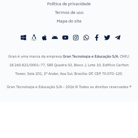
Política de privacidade
CONCURSOS POR PROFISSÃO
EXAME DE ORDEM
Termos de uso
Concursos Administrativos
OAB
Mapa do site
Concursos Educação
Prova OAB
Concursos Fiscais
Calendário OAB
Concursos Jurídicos
Questões OAB
Concursos Militares
Recursos OAB
Gran é uma marca da empresa
Gran Tecnologia e Educação S/A
, CNPJ:
Concursos Policiais
Exame de Ordem
18.260.822/0001-77, SBS Quadra 02, Bloco J, Lote 10, Edifício Carlton
Concursos Saúde
Tower, Sala 201, 2º Andar, Asa Sul, Brasília-DF, CEP 70.070-120.
Concursos Tribunais
Gran Tecnologia e Educação S/A - 2026 © Todos os direitos reservados ®
Residência Multiprofissional