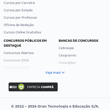
Cursos por Carreira
Cursos por Estado
Cursos por Professor
Oficina de Redação
Cursos Online Gratuitos
CONCURSOS PÚBLICOS EM
BANCAS DE CONCURSOS
DESTAQUE
Cebraspe
Concursos Abertos
Cesgranrio
Concursos 2026
Consulplan
Concursos 2025
FCC
Veja mais
Concurso Nacional Unificado
FGV
Concurso Ibama
Idecan
Concurso MPU
Selecon
Editais publicados
Uniase
© 2012 - 2026 Gran Tecnologia e Educação S/A.
Vunesp