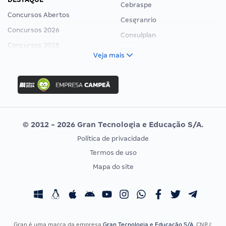
Cebraspe
Concursos Abertos
Cesgranrio
Concursos 2026
Consulplan
Concursos 2025
FCC
Veja mais
Concurso Nacional Unificado
FGV
Concurso Ibama
Idecan
Concurso MPU
Selecon
Editais publicados
Uniase
© 2012 - 2026 Gran Tecnologia e Educação S/A.
Vunesp
Política de privacidade
CONCURSOS POR PROFISSÃO
EXAME DE ORDEM
Termos de uso
Concursos Administrativos
OAB
Mapa do site
Concursos Educação
Prova OAB
Concursos Fiscais
Calendário OAB
Concursos Jurídicos
Questões OAB
Concursos Militares
Recursos OAB
Gran é uma marca da empresa
Gran Tecnologia e Educação S/A
, CNPJ: