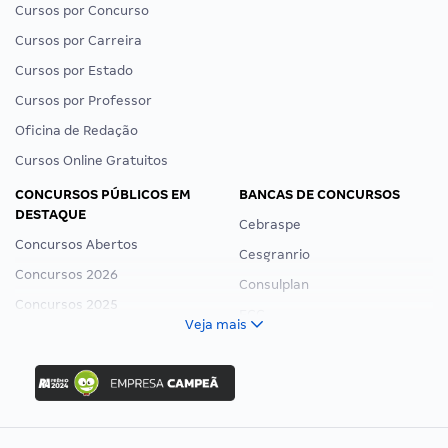
Cursos por Concurso
Cursos por Carreira
Cursos por Estado
Cursos por Professor
Oficina de Redação
Cursos Online Gratuitos
CONCURSOS PÚBLICOS EM
BANCAS DE CONCURSOS
DESTAQUE
Cebraspe
Concursos Abertos
Cesgranrio
Concursos 2026
Consulplan
Concursos 2025
FCC
Veja mais
Concurso Nacional Unificado
FGV
Concurso Ibama
Idecan
Concurso MPU
Selecon
Editais publicados
Uniase