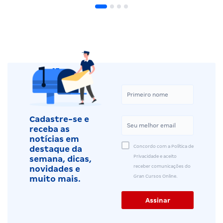
Cadastre-se e
receba as
notícias em
Concordo com a Política de
destaque da
Privacidade e aceito
semana, dicas,
receber comunicações do
novidades e
Gran Cursos Online.
muito mais.