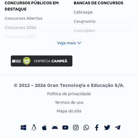
CONCURSOS PÚBLICOS EM
BANCAS DE CONCURSOS
DESTAQUE
Cebraspe
Concursos Abertos
Cesgranrio
Concursos 2026
Consulplan
Concursos 2025
FCC
Veja mais
Concurso Nacional Unificado
FGV
Concurso Ibama
Idecan
Concurso MPU
Selecon
Editais publicados
Uniase
© 2012 - 2026 Gran Tecnologia e Educação S/A.
Vunesp
Política de privacidade
CONCURSOS POR PROFISSÃO
EXAME DE ORDEM
Termos de uso
Concursos Administrativos
OAB
Mapa do site
Concursos Educação
Prova OAB
Concursos Fiscais
Calendário OAB
Concursos Jurídicos
Questões OAB