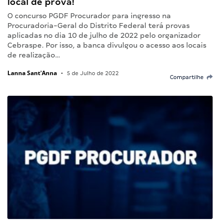
local de prova!
O concurso PGDF Procurador para ingresso na
Procuradoria-Geral do Distrito Federal terá provas
aplicadas no dia 10 de julho de 2022 pelo organizador
Cebraspe. Por isso, a banca divulgou o acesso aos locais
de realização…
Lanna Sant'Anna
•
5 de Julho de 2022
Compartilhe