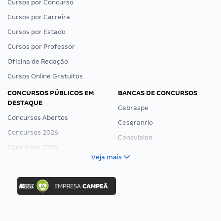
Cursos por Concurso
Cursos por Carreira
Cursos por Estado
Cursos por Professor
Oficina de Redação
Cursos Online Gratuitos
CONCURSOS PÚBLICOS EM
BANCAS DE CONCURSOS
DESTAQUE
Cebraspe
Concursos Abertos
Cesgranrio
Concursos 2026
Consulplan
Concursos 2025
FCC
Veja mais
Concurso Nacional Unificado
FGV
Concurso Ibama
Idecan
Concurso MPU
Selecon
Editais publicados
Uniase