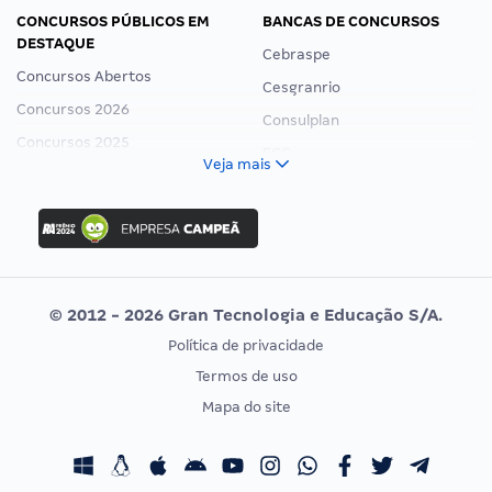
CONCURSOS PÚBLICOS EM
BANCAS DE CONCURSOS
DESTAQUE
Cebraspe
Concursos Abertos
Cesgranrio
Concursos 2026
Consulplan
Concursos 2025
FCC
Veja mais
Concurso Nacional Unificado
FGV
Concurso Ibama
Idecan
Concurso MPU
Selecon
Editais publicados
Uniase
© 2012 - 2026 Gran Tecnologia e Educação S/A.
Vunesp
Política de privacidade
CONCURSOS POR PROFISSÃO
EXAME DE ORDEM
Termos de uso
Concursos Administrativos
OAB
Mapa do site
Concursos Educação
Prova OAB
Concursos Fiscais
Calendário OAB
Concursos Jurídicos
Questões OAB