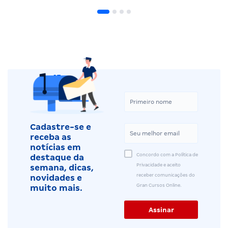
Cadastre-se e
receba as
notícias em
Concordo com a Política de
destaque da
Privacidade e aceito
semana, dicas,
receber comunicações do
novidades e
Gran Cursos Online.
muito mais.