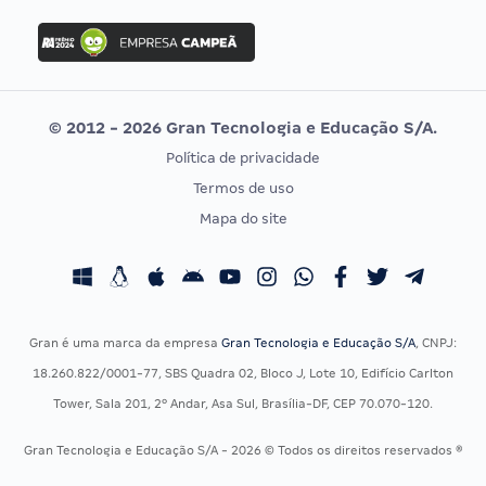
FGV
Concurso Ibama
Idecan
Concurso MPU
Selecon
Editais publicados
Uniase
© 2012 - 2026 Gran Tecnologia e Educação S/A.
Vunesp
Política de privacidade
CONCURSOS POR PROFISSÃO
EXAME DE ORDEM
Termos de uso
Concursos Administrativos
OAB
Mapa do site
Concursos Educação
Prova OAB
Concursos Fiscais
Calendário OAB
Concursos Jurídicos
Questões OAB
Concursos Militares
Recursos OAB
Gran é uma marca da empresa
Gran Tecnologia e Educação S/A
, CNPJ:
Concursos Policiais
Exame de Ordem
18.260.822/0001-77, SBS Quadra 02, Bloco J, Lote 10, Edifício Carlton
Concursos Saúde
Tower, Sala 201, 2º Andar, Asa Sul, Brasília-DF, CEP 70.070-120.
Concursos Tribunais
Gran Tecnologia e Educação S/A - 2026 © Todos os direitos reservados ®
Residência Multiprofissional