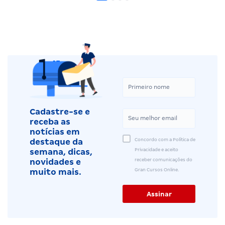
Cadastre-se e
receba as
notícias em
Concordo com a Política de
destaque da
Privacidade e aceito
semana, dicas,
receber comunicações do
novidades e
Gran Cursos Online.
muito mais.