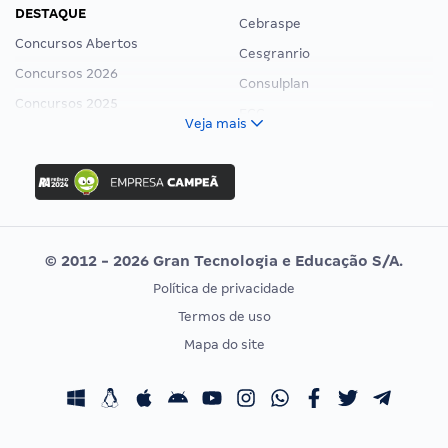
DESTAQUE
Cebraspe
Concursos Abertos
Cesgranrio
Concursos 2026
Consulplan
Concursos 2025
FCC
Veja mais
Concurso Nacional Unificado
FGV
Concurso Ibama
Idecan
Concurso MPU
Selecon
Editais publicados
Uniase
© 2012 - 2026 Gran Tecnologia e Educação S/A.
Vunesp
Política de privacidade
CONCURSOS POR PROFISSÃO
EXAME DE ORDEM
Termos de uso
Concursos Administrativos
OAB
Mapa do site
Concursos Educação
Prova OAB
Concursos Fiscais
Calendário OAB
Concursos Jurídicos
Questões OAB
Concursos Militares
Recursos OAB