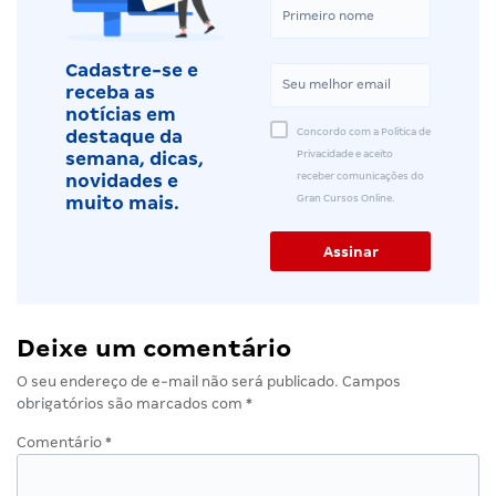
Cadastre-se e
receba as
notícias em
Concordo com a Política de
destaque da
Privacidade e aceito
semana, dicas,
receber comunicações do
novidades e
Gran Cursos Online.
muito mais.
Deixe um comentário
O seu endereço de e-mail não será publicado.
Campos
obrigatórios são marcados com
*
Comentário
*