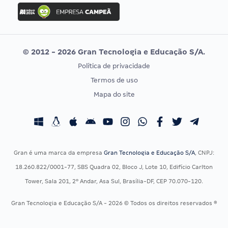
Concurso Ibama
Idecan
Concurso MPU
Selecon
Editais publicados
Uniase
© 2012 - 2026 Gran Tecnologia e Educação S/A.
Vunesp
Política de privacidade
CONCURSOS POR PROFISSÃO
EXAME DE ORDEM
Termos de uso
Concursos Administrativos
OAB
Mapa do site
Concursos Educação
Prova OAB
Concursos Fiscais
Calendário OAB
Concursos Jurídicos
Questões OAB
Concursos Militares
Recursos OAB
Gran é uma marca da empresa
Gran Tecnologia e Educação S/A
, CNPJ:
Concursos Policiais
Exame de Ordem
18.260.822/0001-77, SBS Quadra 02, Bloco J, Lote 10, Edifício Carlton
Concursos Saúde
Tower, Sala 201, 2º Andar, Asa Sul, Brasília-DF, CEP 70.070-120.
Concursos Tribunais
Gran Tecnologia e Educação S/A - 2026 © Todos os direitos reservados ®
Residência Multiprofissional