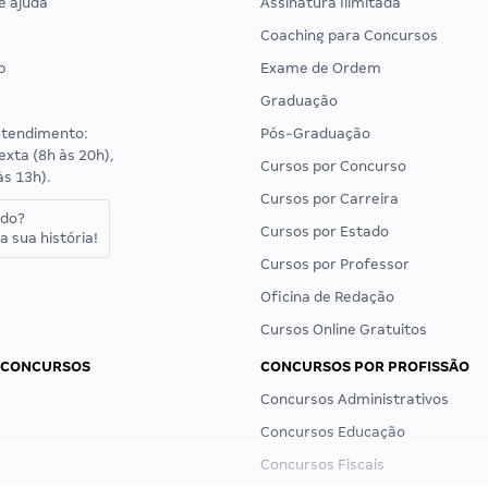
e ajuda
Assinatura Ilimitada
Coaching para Concursos
p
Exame de Ordem
Graduação
atendimento:
Pós-Graduação
exta (8h às 20h),
Cursos por Concurso
às 13h).
Cursos por Carreira
ado?
Cursos por Estado
a sua história!
Cursos por Professor
Oficina de Redação
Cursos Online Gratuitos
 CONCURSOS
CONCURSOS POR PROFISSÃO
Concursos Administrativos
Concursos Educação
Concursos Fiscais