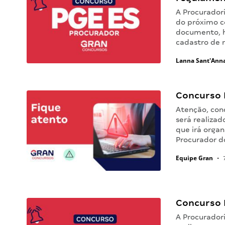
A Procurador
do próximo c
documento, h
cadastro de r
Lanna Sant'Ann
Concurso 
Atenção, con
será realizad
que irá orga
Procurador d
Equipe Gran
•
7
Concurso 
A Procurador