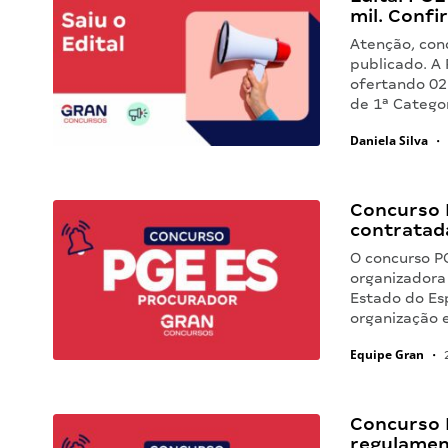
mil. Confir
Atenção, conc
publicado. A 
ofertando 02
de 1ª Catego
Daniela Silva
•
Concurso 
contratada
O concurso P
organizadora 
Estado do Esp
organização 
Equipe Gran
•
2
Concurso 
regulamen