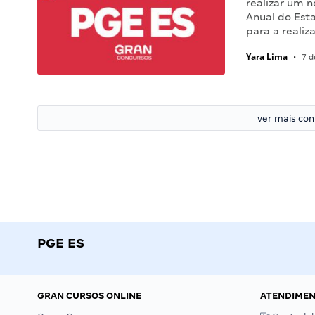
realizar um 
Anual do Esta
para a reali
Yara Lima
•
7 d
ver mais co
PGE ES
GRAN CURSOS ONLINE
ATENDIME