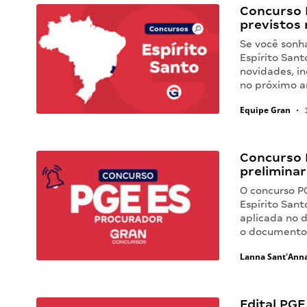
Concurso E
previstos
Se você sonh
Espírito Sant
novidades, in
no próximo a
Equipe Gran
•
1
Concurso 
preliminar
O concurso P
Espírito Sant
aplicada no 
o documento n
Lanna Sant'Ann
Edital PGE