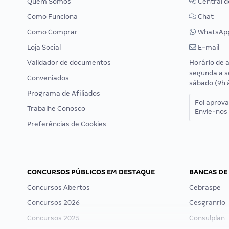
Quem Somos
Central d
Como Funciona
Chat
Como Comprar
WhatsAp
Loja Social
E-mail
Validador de documentos
Horário de 
segunda a s
Conveniados
sábado (9h 
Programa de Afiliados
Foi aprov
Trabalhe Conosco
Envie-nos 
Preferências de Cookies
CONCURSOS PÚBLICOS EM DESTAQUE
BANCAS DE
Concursos Abertos
Cebraspe
Concursos 2026
Cesgranrio
Concursos 2025
Consulplan