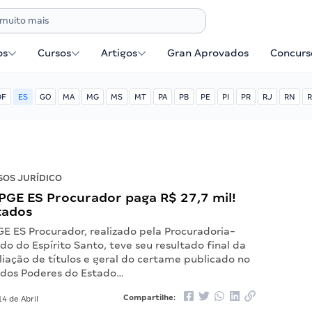
os
Cursos
Artigos
Gran Aprovados
Concurse
DF
ES
GO
MA
MG
MS
MT
PA
PB
PE
PI
PR
RJ
RN
R
OS JURÍDICO
PGE ES Procurador paga R$ 27,7 mil!
tados
E ES Procurador, realizado pela Procuradoria-
do do Espírito Santo, teve seu resultado final da
iação de títulos e geral do certame publicado no
l dos Poderes do Estado…
Compartilhe:
4 de Abril