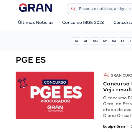
Últimas Notícias
Concurso IBGE 2026
Concurs
AC
AL
AM
AP
BA
CE
PGE ES
GRAN CURS
Concurso 
Veja resul
O concurso PG
Geral do Esta
etapa de aval
Diário Oficia
Equipe Gran
•
1