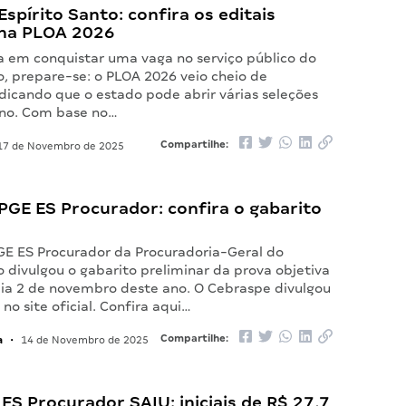
spírito Santo: confira os editais
 na PLOA 2026
a em conquistar uma vaga no serviço público do
o, prepare-se: o PLOA 2026 veio cheio de
dicando que o estado pode abrir várias seleções
no. Com base no…
Compartilhe:
7 de Novembro de 2025
PGE ES Procurador: confira o gabarito
GE ES Procurador da Procuradoria-Geral do
o divulgou o gabarito preliminar da prova objetiva
dia 2 de novembro deste ano. O Cebraspe divulgou
o site oficial. Confira aqui…
a
Compartilhe:
•
14 de Novembro de 2025
 ES Procurador SAIU: iniciais de R$ 27,7