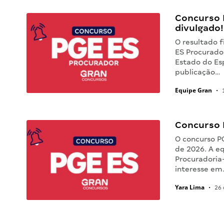
Concurso 
divulgado!
O resultado f
ES Procurador
Estado do Esp
publicação…
Equipe Gran
•
1
Concurso 
O concurso P
de 2026. A e
Procuradoria
interesse e
Yara Lima
•
26 