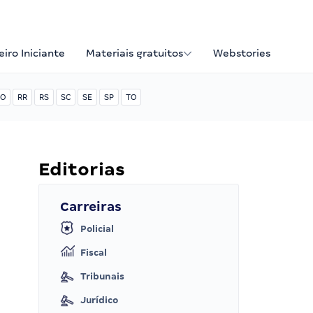
iro Iniciante
Materiais gratuitos
Webstories
O
RR
RS
SC
SE
SP
TO
Editorias
Carreiras
Policial
Fiscal
Tribunais
Jurídico