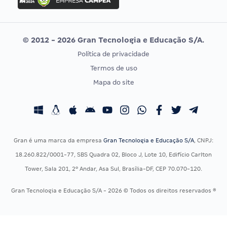
Concurso MPU
Selecon
Editais publicados
Uniase
© 2012 - 2026 Gran Tecnologia e Educação S/A.
Vunesp
Política de privacidade
CONCURSOS POR PROFISSÃO
EXAME DE ORDEM
Termos de uso
Concursos Administrativos
OAB
Mapa do site
Concursos Educação
Prova OAB
Concursos Fiscais
Calendário OAB
Concursos Jurídicos
Questões OAB
Concursos Militares
Recursos OAB
Gran é uma marca da empresa
Gran Tecnologia e Educação S/A
, CNPJ:
Concursos Policiais
Exame de Ordem
18.260.822/0001-77, SBS Quadra 02, Bloco J, Lote 10, Edifício Carlton
Concursos Saúde
Tower, Sala 201, 2º Andar, Asa Sul, Brasília-DF, CEP 70.070-120.
Concursos Tribunais
Gran Tecnologia e Educação S/A - 2026 © Todos os direitos reservados ®
Residência Multiprofissional