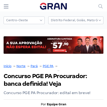
Início
››
Norte
››
Pará
››
PGE PA
››
Concurso PGE PA
››
Concurso PGE PA Procurador:
banca definida! Veja
Concurso PGE PA Procurador: edital em breve!
Por
Equipe Gran