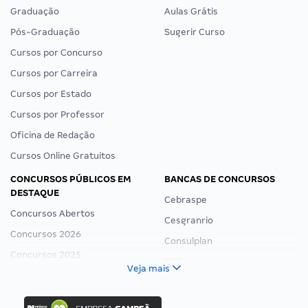
Graduação
Aulas Grátis
Pós-Graduação
Sugerir Curso
Cursos por Concurso
Cursos por Carreira
Cursos por Estado
Cursos por Professor
Oficina de Redação
Cursos Online Gratuitos
CONCURSOS PÚBLICOS EM
BANCAS DE CONCURSOS
DESTAQUE
Cebraspe
Concursos Abertos
Cesgranrio
Concursos 2026
Consulplan
Concursos 2025
FCC
Veja mais
Concurso Nacional Unificado
FGV
Concurso Ibama
Idecan