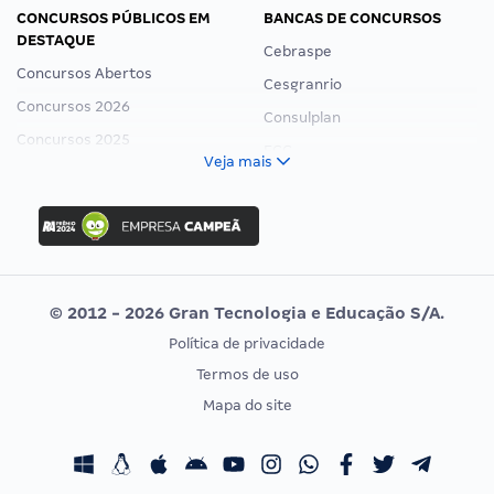
CONCURSOS PÚBLICOS EM
BANCAS DE CONCURSOS
DESTAQUE
Cebraspe
Concursos Abertos
Cesgranrio
Concursos 2026
Consulplan
Concursos 2025
FCC
Veja mais
Concurso Nacional Unificado
FGV
Concurso Ibama
Idecan
Concurso MPU
Selecon
Editais publicados
Uniase
© 2012 - 2026 Gran Tecnologia e Educação S/A.
Vunesp
Política de privacidade
CONCURSOS POR PROFISSÃO
EXAME DE ORDEM
Termos de uso
Concursos Administrativos
OAB
Mapa do site
Concursos Educação
Prova OAB
Concursos Fiscais
Calendário OAB
Concursos Jurídicos
Questões OAB