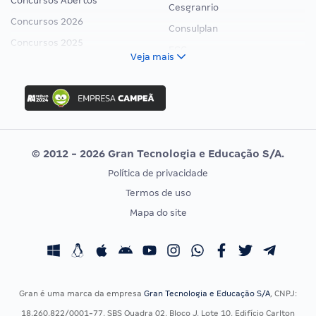
Concursos Abertos
Cesgranrio
Concursos 2026
Consulplan
Concursos 2025
FCC
Veja mais
Concurso Nacional Unificado
FGV
Concurso Ibama
Idecan
Concurso MPU
Selecon
Editais publicados
Uniase
© 2012 - 2026 Gran Tecnologia e Educação S/A.
Vunesp
Política de privacidade
CONCURSOS POR PROFISSÃO
EXAME DE ORDEM
Termos de uso
Concursos Administrativos
OAB
Mapa do site
Concursos Educação
Prova OAB
Concursos Fiscais
Calendário OAB
Concursos Jurídicos
Questões OAB
Concursos Militares
Recursos OAB
Gran é uma marca da empresa
Gran Tecnologia e Educação S/A
, CNPJ:
Concursos Policiais
Exame de Ordem
18.260.822/0001-77, SBS Quadra 02, Bloco J, Lote 10, Edifício Carlton