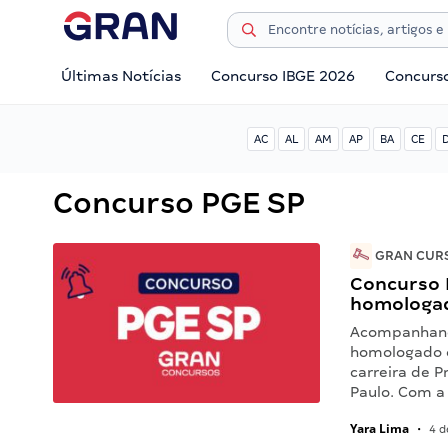
Últimas Notícias
Concurso IBGE 2026
Concurs
AC
AL
AM
AP
BA
CE
Concurso PGE SP
GRAN CURS
Concurso 
homologa
Acompanhando
homologado o
carreira de 
Paulo. Com a
Yara Lima
•
4 d