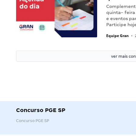
Complemente 
quinta- feira
e eventos pa
Participe ho
Equipe Gran
•
2
ver mais co
Concurso PGE SP
Concurso PGE SP