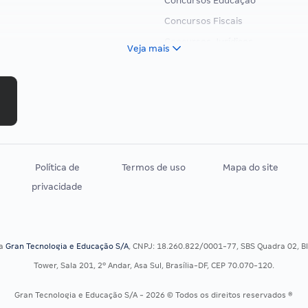
Concursos Educação
Concursos Fiscais
Concursos Jurídicos
Veja mais
Concursos Militares
Concursos Policiais
Concursos Saúde
Concursos Tribunais
Residência Multiprofissional
Política de
Termos de uso
Mapa do site
privacidade
sa
Gran Tecnologia e Educação S/A
, CNPJ: 18.260.822/0001-77, SBS Quadra 02, Blo
Tower, Sala 201, 2º Andar, Asa Sul, Brasília-DF, CEP 70.070-120.
Gran Tecnologia e Educação S/A - 2026 © Todos os direitos reservados ®