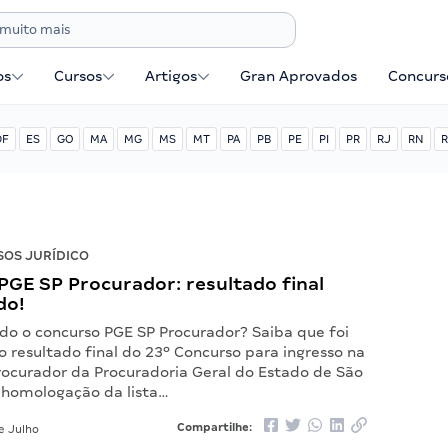
os
Cursos
Artigos
Gran Aprovados
Concurse
DF
ES
GO
MA
MG
MS
MT
PA
PB
PE
PI
PR
RJ
RN
R
OS JURÍDICO
PGE SP Procurador: resultado final
do!
 o concurso PGE SP Procurador? Saiba que foi
 resultado final do 23º Concurso para ingresso na
Procurador da Procuradoria Geral do Estado de São
 homologação da lista…
Compartilhe:
e Julho