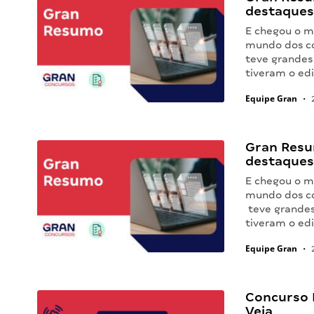
destaques
E chegou o m
mundo dos co
teve grandes
tiveram o edi
Equipe Gran
•
2
Gran Resu
destaques
E chegou o m
mundo dos co
teve grandes
tiveram o edi
Equipe Gran
•
2
Concurso 
Veja