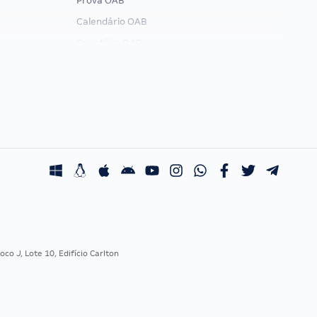
Prova OAB
Calendário OAB
Questões OAB
Recursos OAB
Exame de Ordem
co J, Lote 10, Edifício Carlton