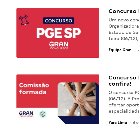
Concurso 
Um novo conc
Organizadora
Estado de São
feira (06/12)
Equipe Gran
•
2
Concurso 
confira!
O concurso P
(06/12). A P
ofertar oport
especialidad
Yara Lima
•
6 d