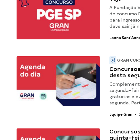
A Fundação V
do concurso P
para ingress
deve sair já 
Lanna Sant'Ann
GRAN CURS
Concursos 
desta seg
Complemente 
segunda-feir
gratuitas e e
segunda. Par
Equipe Gran
•
2
Concursos 
quinta-fei