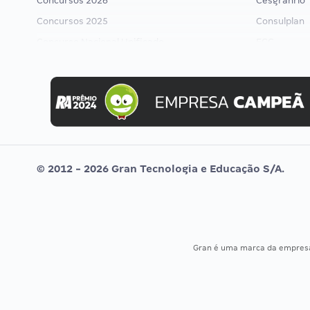
Concursos 2026
Cesgranrio
Concursos 2025
Consulplan
Concurso Nacional Unificado
FCC
Concurso Ibama
FGV
Concurso MPU
Idecan
Editais publicados
Selecon
Uniase
Vunesp
© 2012 - 2026 Gran Tecnologia e Educação S/A.
Gran é uma marca da empre