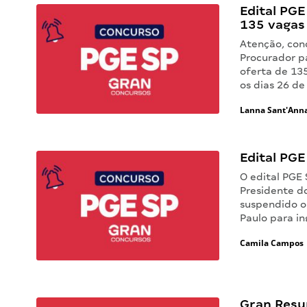
Edital PG
135 vagas
Atenção, conc
Procurador p
oferta de 135
os dias 26 d
Lanna Sant'Ann
Edital PGE
O edital PGE
Presidente d
suspendido o
Paulo para in
Camila Campos
Gran Resu