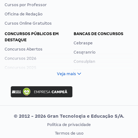
Cursos por Professor
Oficina de Redação
Cursos Online Gratuitos
CONCURSOS PÚBLICOS EM
BANCAS DE CONCURSOS
DESTAQUE
Cebraspe
Concursos Abertos
Cesgranrio
Concursos 2026
Consulplan
Concursos 2025
FCC
Veja mais
Concurso Nacional Unificado
FGV
Concurso Ibama
Idecan
Concurso MPU
Selecon
Editais publicados
Uniase
© 2012 - 2026 Gran Tecnologia e Educação S/A.
Vunesp
Política de privacidade
CONCURSOS POR PROFISSÃO
EXAME DE ORDEM
Termos de uso
Concursos Administrativos
OAB