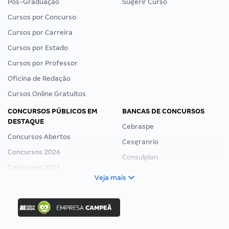
Pós-Graduação
Sugerir Curso
Cursos por Concurso
Cursos por Carreira
Cursos por Estado
Cursos por Professor
Oficina de Redação
Cursos Online Gratuitos
CONCURSOS PÚBLICOS EM
BANCAS DE CONCURSOS
DESTAQUE
Cebraspe
Concursos Abertos
Cesgranrio
Concursos 2026
Consulplan
Concursos 2025
FCC
Veja mais
Concurso Nacional Unificado
FGV
Concurso Ibama
Idecan
Concurso MPU
Selecon
Editais publicados