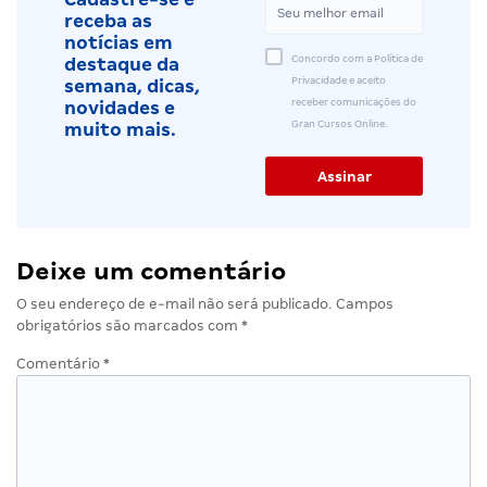
receba as
notícias em
Concordo com a Política de
destaque da
Privacidade e aceito
semana, dicas,
receber comunicações do
novidades e
Gran Cursos Online.
muito mais.
Deixe um comentário
O seu endereço de e-mail não será publicado.
Campos
obrigatórios são marcados com
*
Comentário
*