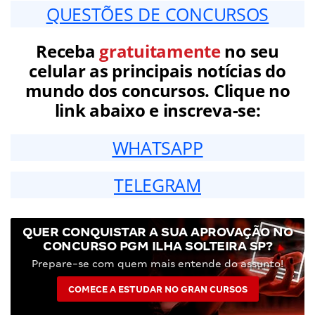
QUESTÕES DE CONCURSOS
Receba
gratuitamente
no seu
celular as principais notícias do
mundo dos concursos. Clique no
link abaixo e inscreva-se:
WHATSAPP
TELEGRAM
QUER CONQUISTAR A SUA APROVAÇÃO NO
CONCURSO PGM ILHA SOLTEIRA SP?
Prepare-se com quem mais entende do assunto!
COMECE A ESTUDAR NO GRAN CURSOS