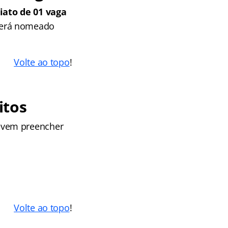
iato de 01 vaga
será nomeado
Volte ao topo
!
itos
evem preencher
Volte ao topo
!