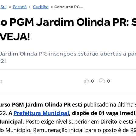
Sul
››
Paraná
››
Curitiba
››
Concurso PGM Jardim Olinda PR: SAIU O EDITAL. VEJA!
o PGM Jardim Olinda PR: 
 VEJA!
rdim Olinda PR: inscrições estarão abertas a par
2!
0
0
22
urso PGM Jardim Olinda PR
está publicado na última 
022.
A
Prefeitura Municipal
, dispõe de 01 vaga imedi
unicipal.
Posto exige nível superior em Direito e está 
 do Município. Remuneração inicial para o posto é de R$