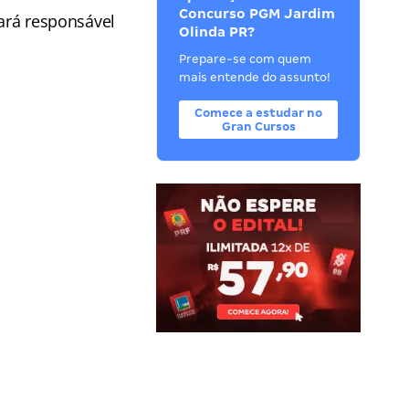
Concurso PGM Jardim
cará responsável
Olinda PR?
Prepare-se com quem
mais entende do assunto!
Comece a estudar no
Gran Cursos