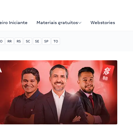
iro Iniciante
Materiais gratuitos
Webstories
O
RR
RS
SC
SE
SP
TO