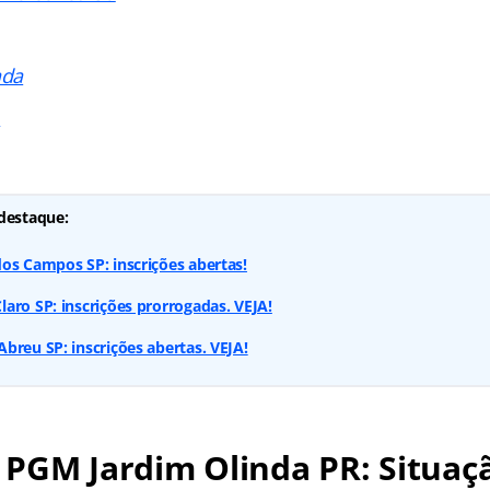
ada
s
destaque:
os Campos SP: inscrições abertas!
aro SP: inscrições prorrogadas. VEJA!
breu SP: inscrições abertas. VEJA!
PGM Jardim Olinda PR: Situaç