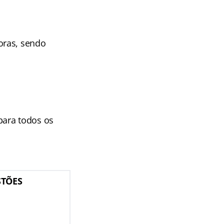
oras, sendo
 para todos os
STÕES