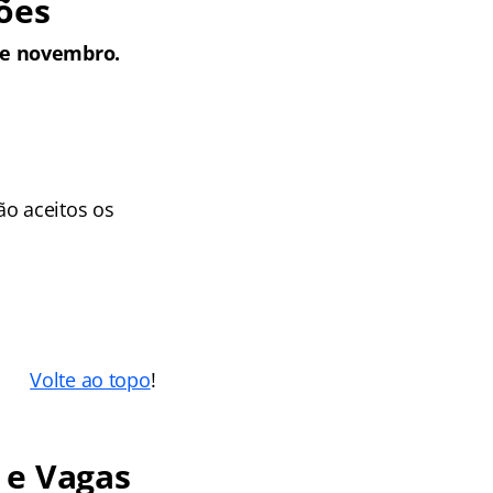
ões
de novembro.
ão aceitos os
Volte ao topo
!
 e Vagas