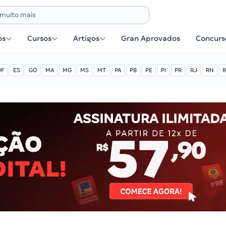
os
Cursos
Artigos
Gran Aprovados
Concurse
DF
ES
GO
MA
MG
MS
MT
PA
PB
PE
PI
PR
RJ
RN
R