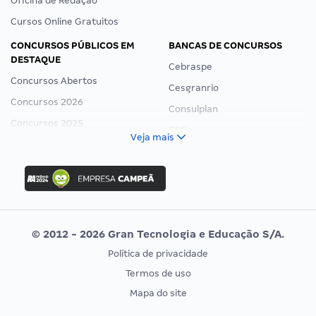
Oficina de Redação
Cursos Online Gratuitos
CONCURSOS PÚBLICOS EM
BANCAS DE CONCURSOS
DESTAQUE
Cebraspe
Concursos Abertos
Cesgranrio
Concursos 2026
Consulplan
Concursos 2025
FCC
Veja mais
Concurso Nacional Unificado
FGV
Concurso Ibama
Idecan
Concurso MPU
Selecon
Editais publicados
Uniase
© 2012 - 2026 Gran Tecnologia e Educação S/A.
Vunesp
Política de privacidade
CONCURSOS POR PROFISSÃO
EXAME DE ORDEM
Termos de uso
Concursos Administrativos
OAB
Mapa do site
Concursos Educação
Prova OAB