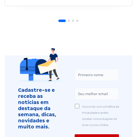
Cadastre-se e
receba as
notícias em
Concordo com a Política de
destaque da
Privacidade e aceito
semana, dicas,
receber comunicações do
novidades e
Gran Cursos Online.
muito mais.