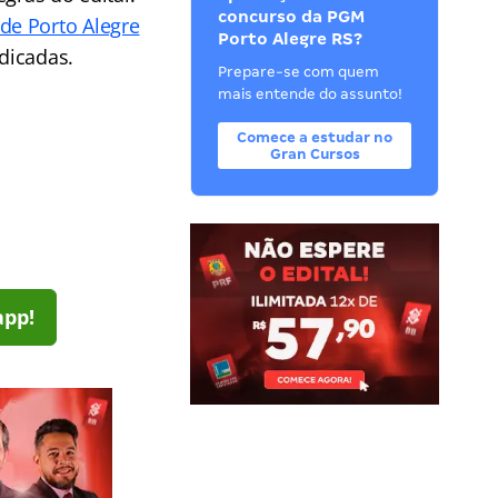
concurso da PGM
de Porto Alegre
Porto Alegre RS?
ndicadas.
Prepare-se com quem
mais entende do assunto!
Comece a estudar no
Gran Cursos
app!