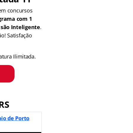
 em concursos
grama com 1
isão Inteligente
.
o! Satisfação
tura Ilimitada.
RS
io de Porto