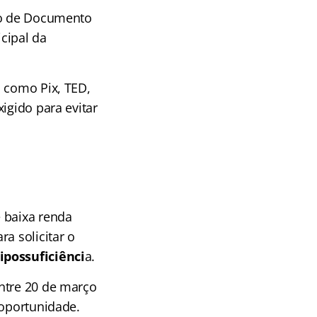
io de Documento
cipal da
, como Pix, TED,
igido para evitar
 baixa renda
a solicitar o
ipossuficiênci
a.
ntre 20 de março
 oportunidade.