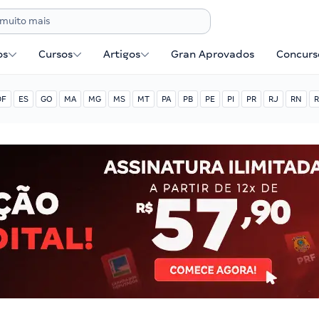
os
Cursos
Artigos
Gran Aprovados
Concurse
DF
ES
GO
MA
MG
MS
MT
PA
PB
PE
PI
PR
RJ
RN
R