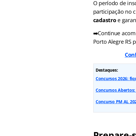
O período de ins
participação no 
cadastro
e garan
➡️Continue acomp
Porto Alegre RS 
Conf
Destaques:
Concursos 2026: fiq
Concursos Abertos: 
Concurso PM AL 2026
Prepare-s