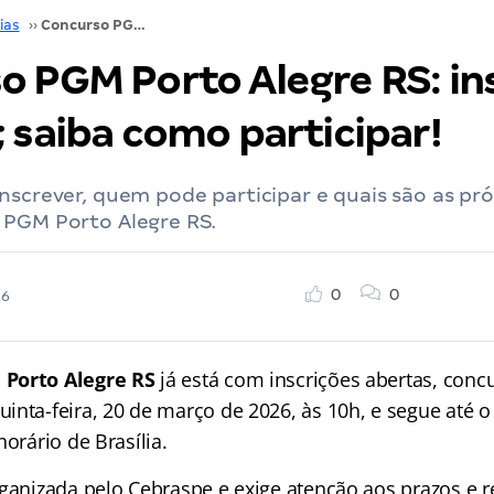
ias
››
Concurso PGM Porto Alegre RS: inscrições abertas; saiba como participar!
o PGM Porto Alegre RS: in
 saiba como participar!
nscrever, quem pode participar e quais são as pr
 PGM Porto Alegre RS.
0
0
26
Porto Alegre RS
já está com inscrições abertas, concu
nta-feira, 20 de março de 2026, às 10h, e segue até o 
horário de Brasília.
ganizada pelo Cebraspe e exige atenção aos prazos e re