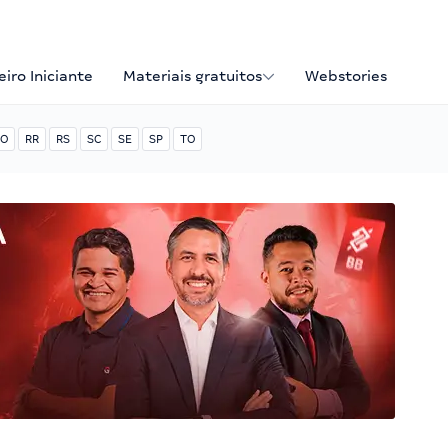
iro Iniciante
Materiais gratuitos
Webstories
O
RR
RS
SC
SE
SP
TO