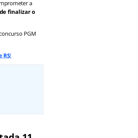
comprometer a
de finalizar o
o concurso PGM
e RS
!
tada 11