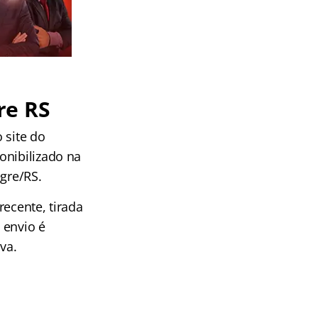
re RS
 site do
onibilizado na
egre/RS.
recente, tirada
 envio é
va.