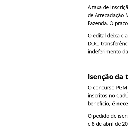
A taxa de inscriç
de Arrecadação M
Fazenda. O prazo
O edital deixa c
DOC, transferênci
indeferimento da
Isenção da 
O concurso PGM P
inscritos no CadÚ
benefício,
é nece
O pedido de isen
e 8 de abril de 