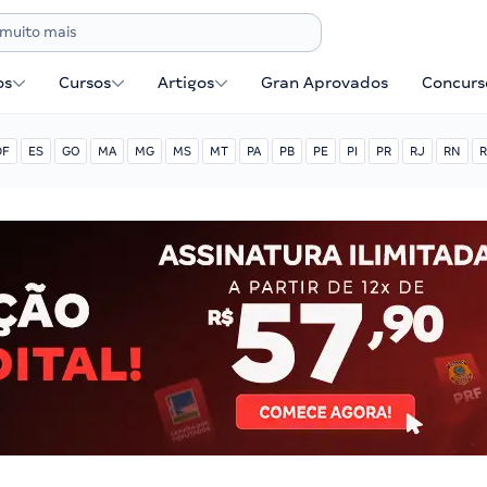
os
Cursos
Artigos
Gran Aprovados
Concurse
DF
ES
GO
MA
MG
MS
MT
PA
PB
PE
PI
PR
RJ
RN
R