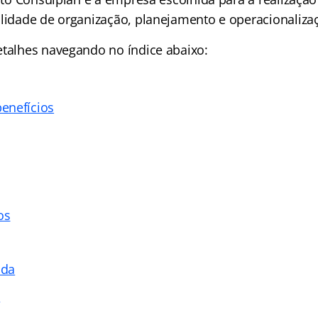
ilidade de organização, planejamento e operacionaliza
detalhes navegando no
índice
abaixo:
enefícios
os
ada
s