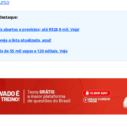
urso
destaque:
s abertos e previstos; até R$28,8 mil. Veja!
eja a lista atualizada, aqui!
 de 55 mil vagas e 120 editais. Veja