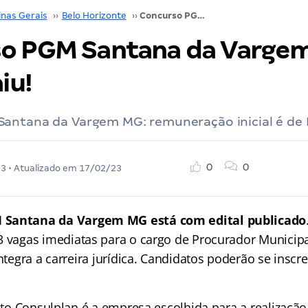
inas Gerais
››
Belo Horizonte
››
Concurso PGM Santana da Vargem MG: edital saiu!
o PGM Santana da Varge
iu!
antana da Vargem MG: remuneração inicial é de 
0
0
23
• Atualizado em
17/02/23
 Santana da Vargem MG está com edital publicado
 vagas imediatas para o cargo de Procurador Municipa
integra a carreira jurídica. Candidatos poderão se inscre
tuto Consulplan é a empresa escolhida para a realização