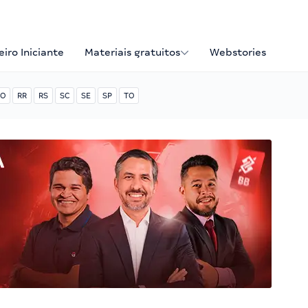
iro Iniciante
Materiais gratuitos
Webstories
O
RR
RS
SC
SE
SP
TO