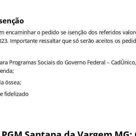
isenção
 encaminhar o pedido se isenção dos referidos valore
023. Importante ressaltar que só serão aceitos os pedi
para Programas Sociais do Governo Federal – CadÚnic
renda;
a óssea;
 fidelizado
 PGM Santana da Vargem MG: 