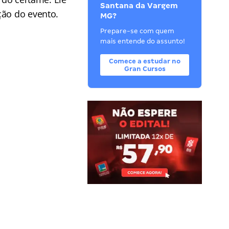
Santana da Vargem
ção do evento.
MG?
Prepare-se com quem
mais entende do assunto!
Comece a estudar no
Gran Cursos