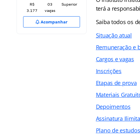
R$
03
Superior
terá a responsab
3.177
vagas
Saiba todos os 
Acompanhar
Situação atual
Remuneração e b
Cargos e vagas
Inscrições
Etapas de prova
Materiais Gratuit
Depoimentos
Assinatura Ilimit
Plano de estudo