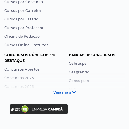
Cursos por Concurso
Cursos por Carreira
Cursos por Estado
Cursos por Professor
Oficina de Redação
Cursos Online Gratuitos
CONCURSOS PÚBLICOS EM
BANCAS DE CONCURSOS
DESTAQUE
Cebraspe
Concursos Abertos
Cesgranrio
Concursos 2026
Consulplan
Concursos 2025
FCC
Veja mais
Concurso Nacional Unificado
FGV
Concurso Ibama
Idecan
Concurso MPU
Selecon
Editais publicados
Uniase