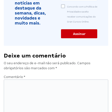
notícias em
Concordo com a Política de
destaque da
Privacidade e aceito
semana, dicas,
receber comunicações do
novidades e
Gran Cursos Online.
muito mais.
Deixe um comentário
O seu endereço de e-mail não será publicado.
Campos
obrigatórios são marcados com
*
Comentário
*