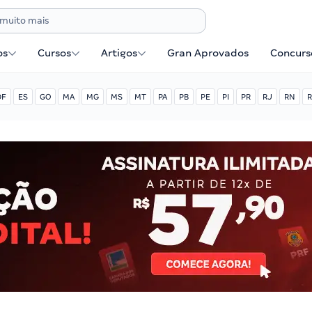
os
Cursos
Artigos
Gran Aprovados
Concurse
DF
ES
GO
MA
MG
MS
MT
PA
PB
PE
PI
PR
RJ
RN
R