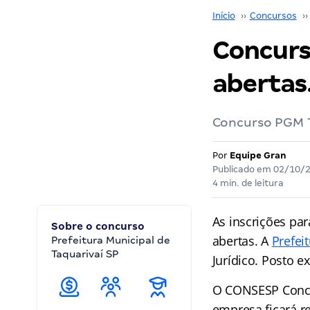
Início
››
Concursos
››
Concurs
abertas
Concurso PGM Ta
Por
Equipe Gran
Publicado em
02/10/
4 min. de leitura
As inscrições pa
Sobre o concurso
abertas. A
Prefei
Prefeitura Municipal de
Taquarivaí SP
Jurídico. Posto ex
O CONSESP Concur
empresa ficará re