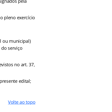
signados pela
o pleno exercício
l ou municipal)
 do serviço
istos no art. 37,
resente edital;
Volte ao topo