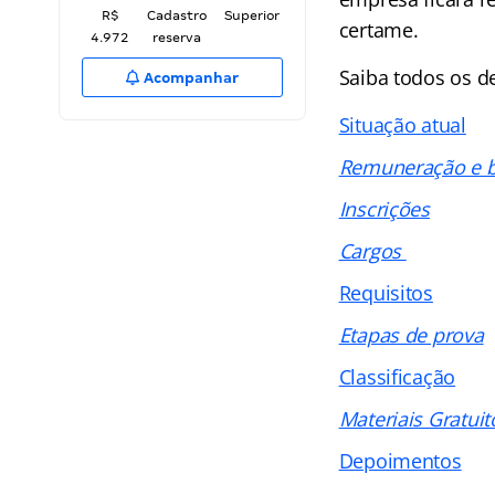
R$
Cadastro
Superior
certame.
4.972
reserva
Saiba todos os 
Acompanhar
Situação atual
Remuneração e b
Inscrições
Cargos
Requisitos
Etapas de prova
Classificação
Materiais Gratuit
Depoimentos