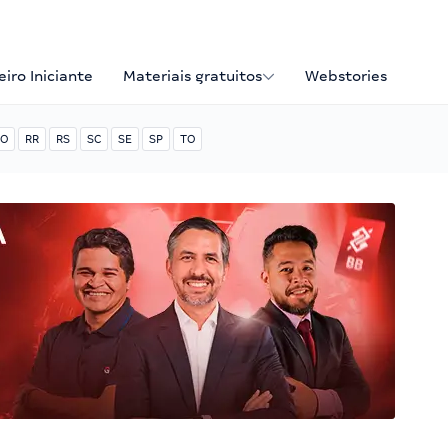
iro Iniciante
Materiais gratuitos
Webstories
O
RR
RS
SC
SE
SP
TO