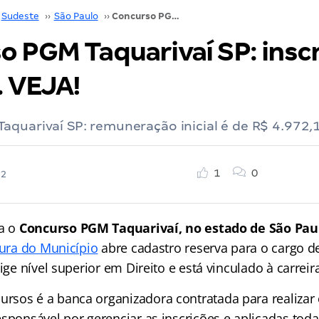
Sudeste
››
São Paulo
››
Concurso PGM Taquarivaí SP: inscrições abertas. VEJA!
o PGM Taquarivaí SP: insc
. VEJA!
quarivaí SP: remuneração inicial é de R$ 4.972,
1
0
22
ra o
Concurso PGM Taquarivaí, no estado de São Pau
tura do Município
abre cadastro reserva para o cargo d
ige nível superior em Direito e está vinculado à carreira
sos é a banca organizadora contratada para realizar 
sponsável por gerenciar as inscrições e aplicadas toda