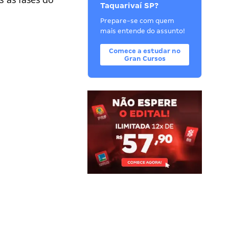
Taquarivaí SP?
Prepare-se com quem
mais entende do assunto!
Comece a estudar no
Gran Cursos