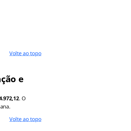
Volte ao topo
ção e
4.972,12
. O
mana.
Volte ao topo