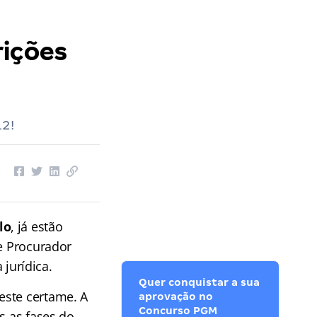
rições
12!
lo
, já estão
e Procurador
 jurídica.
Quer conquistar a sua
este certame. A
aprovação no
Concurso PGM
s as fases do