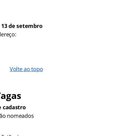
é 13 de setembro
dereço:
Volte ao topo
Vagas
e cadastro
erão nomeados