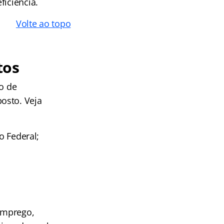
ficiência.
Volte ao topo
tos
o de
osto. Veja
o Federal;
 emprego,