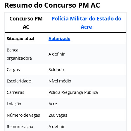
Resumo do Concurso PM AC
Concurso PM
Polícia Militar do Estado do
AC
Acre
Situação atual
Autorizado
Banca
A definir
organizadora
Cargos
Soldado
Escolaridade
Nível médio
Carreiras
Policial/Segurança Pública
Lotação
Acre
Número de vagas
260 vagas
Remuneração
A definir