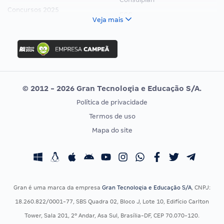
Concursos 2025
FCC
Veja mais
Concurso Nacional Unificado
FGV
Concurso Ibama
Idecan
Concurso MPU
Selecon
Editais publicados
Uniase
© 2012 - 2026 Gran Tecnologia e Educação S/A.
Vunesp
Política de privacidade
CONCURSOS POR PROFISSÃO
EXAME DE ORDEM
Termos de uso
Concursos Administrativos
OAB
Mapa do site
Concursos Educação
Prova OAB
Concursos Fiscais
Calendário OAB
Concursos Jurídicos
Questões OAB
Concursos Militares
Recursos OAB
Gran é uma marca da empresa
Gran Tecnologia e Educação S/A
, CNPJ:
Concursos Policiais
Exame de Ordem
18.260.822/0001-77, SBS Quadra 02, Bloco J, Lote 10, Edifício Carlton
Concursos Saúde
Tower, Sala 201, 2º Andar, Asa Sul, Brasília-DF, CEP 70.070-120.