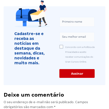
Cadastre-se e
receba as
notícias em
Concordo com a Política de
destaque da
Privacidade e aceito
semana, dicas,
receber comunicações do
novidades e
Gran Cursos Online.
muito mais.
Deixe um comentário
O seu endereço de e-mail não será publicado.
Campos
obrigatórios são marcados com
*