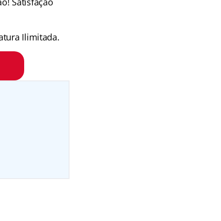
o! Satisfação
tura Ilimitada.