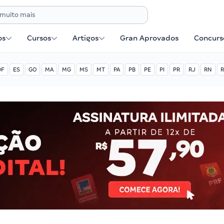
os
Cursos
Artigos
Gran Aprovados
Concurse
DF
ES
GO
MA
MG
MS
MT
PA
PB
PE
PI
PR
RJ
RN
R