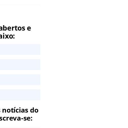
abertos e
aixo:
 notícias do
screva-se: