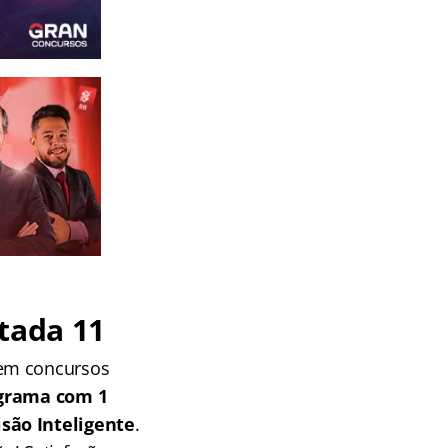
tada 11
 em concursos
grama com 1
isão Inteligente
.