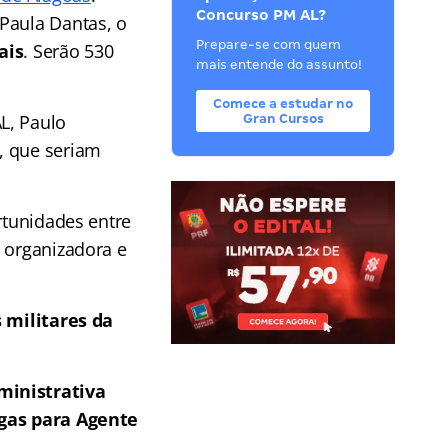
Concurso PM AL?
Paula Dantas, o
Prepare-se com quem
ais
. Serão 530
mais entende do assunto!
Comece a estudar no
L, Paulo
Gran Cursos
, que seriam
rtunidades entre
o organizadora e
s militares da
ministrativa
agas para Agente