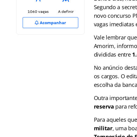
Segundo a secret
1060 vagas
A definir
novo concurso P
Acompanhar
vagas imediatas 
Vale lembrar que
Amorim, informou
divididas entre
1
No anúncio desta 
os cargos. O edi
escolha da banca
Outra importante
reserva
para ref
Para aqueles qu
militar
, uma boa
Temporário de S