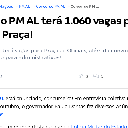
Alagoas
››
PM AL
››
Concurso PM AL
››
Concurso PM AL terá 1.060 vagas para Oficial e Praça!
o PM AL terá 1.060 vagas 
e Praça!
terá vagas para Praças e Oficiais, além da conv
ão para administrativos!
3
0
25
AL
está anunciado, concurseiro! Em entrevista coletiva 
e outubro, o governador Paulo Dantas fez diversos anú
as
.
ve um grande destaque para a
Polícia Militar do Estad