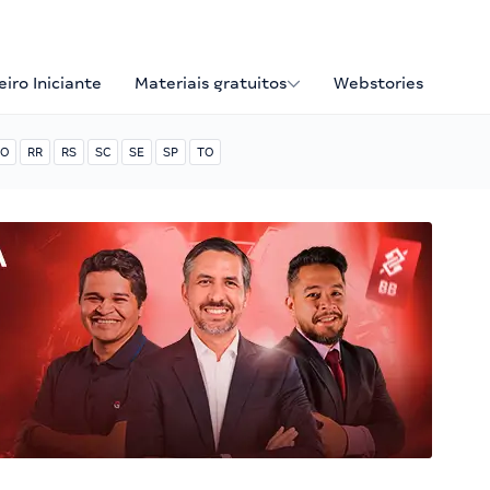
iro Iniciante
Materiais gratuitos
Webstories
O
RR
RS
SC
SE
SP
TO