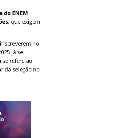
a do ENEM
ões
, que exigem
e inscreverem no
025 já se
 se refere ao
ar da seleção no