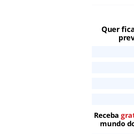
Quer fic
prev
Receba
gra
mundo dos