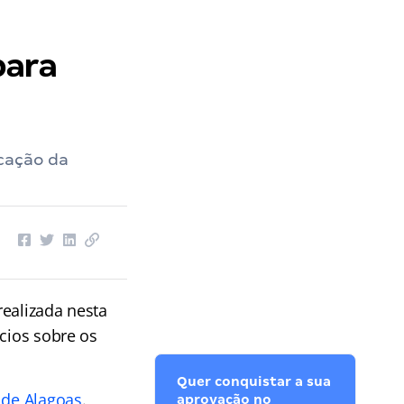
para
ocação da
realizada nesta
ncios sobre os
Quer conquistar a sua
o de Alagoas
.
aprovação no