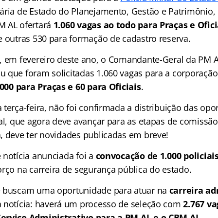
ária de Estado do Planejamento, Gestão e Patrimônio, 
M AL ofertará
1.060 vagas ao todo para Praças e Ofici
e outras 530 para formação de cadastro reserva.
, em fevereiro deste ano, o Comandante-Geral da PM A
 que foram solicitadas 1.060 vagas para a corporação
.000 para Praças e 60 para Oficiais
.
terça-feira, não foi confirmada a distribuição das opo
tal, que agora deve avançar para as etapas de comissã
, deve ter novidades publicadas em breve!
 notícia anunciada foi a
convocação de 1.000 policiai
orço na carreira de segurança pública do estado.
e buscam uma oportunidade para atuar na
carreira ad
 notícia: haverá um processo de seleção com
2.767 v
erviço Administrativo para a PM AL e o CBM AL
.