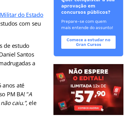
aprovação em
concursos públicos?
 Militar do Estado
Prepare-se com quem
 estudos com seu
mais entende do assunto!
Comece a estudar no
as de estudo
Gran Cursos
 Daniel Santos
 madrugadas a
5 anos até
so PM BA! “
A
 não caiu.”,
ele