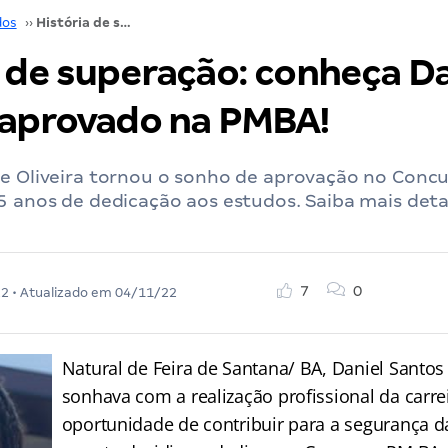
dos
››
História de superação: conheça Daniel Santos, aprovado na PMBA!
a de superação: conheça Da
 aprovado na PMBA!
de Oliveira tornou o sonho de aprovação no Con
5 anos de dedicação aos estudos. Saiba mais deta
7
0
22
• Atualizado em
04/11/22
Natural de Feira de Santana/ BA, Daniel Santos 
sonhava com a realização profissional da carrei
oportunidade de contribuir para a segurança 