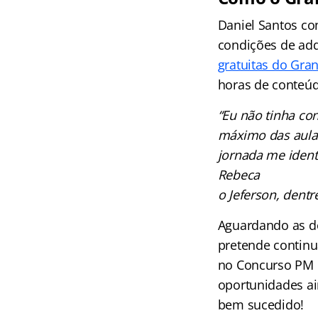
Daniel Santos co
condições de adq
gratuitas do Gra
horas de conteúd
“Eu não tinha co
máximo das aulas
jornada me ident
Rebeca
o Jeferson, dentr
Aguardando as de
pretende continu
no Concurso PM B
oportunidades ai
bem sucedido!