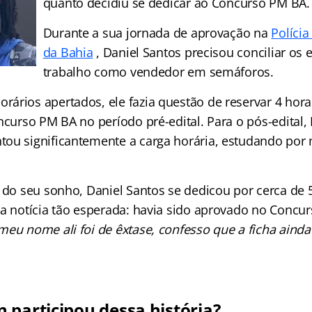
quanto decidiu se dedicar ao Concurso PM BA.
Durante a sua jornada de aprovação na
Polícia
da Bahia
, Daniel Santos precisou conciliar os
trabalho como vendedor em semáforos.
ários apertados, ele fazia questão de reservar 4 hor
ncurso PM BA no período pré-edital. Para o pós-edital,
ou significantemente a carga horária, estudando por
r do seu sonho, Daniel Santos se dedicou por cerca de 
 a notícia tão esperada: havia sido aprovado no Concur
eu nome ali foi de êxtase, confesso que a ficha ainda
 participou dessa história?