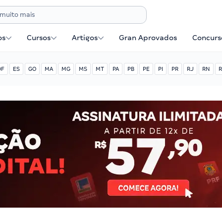
os
Cursos
Artigos
Gran Aprovados
Concurse
DF
ES
GO
MA
MG
MS
MT
PA
PB
PE
PI
PR
RJ
RN
R