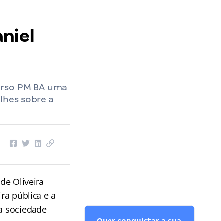
niel
curso PM BA uma
lhes sobre a
de Oliveira
ra pública e a
da sociedade
Quer conquistar a sua