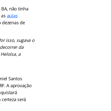
 BA, não tinha
e as
aulas
o dezenas de
or isso, sugava o
decorrer da
Heloísa, a
niel Santos
RF. A aprovação
nquistará
 certeza será