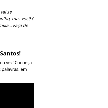
vai se
rilho, mas você é
amília… Faça de
Santos!
uma vez! Conheça
s palavras, em