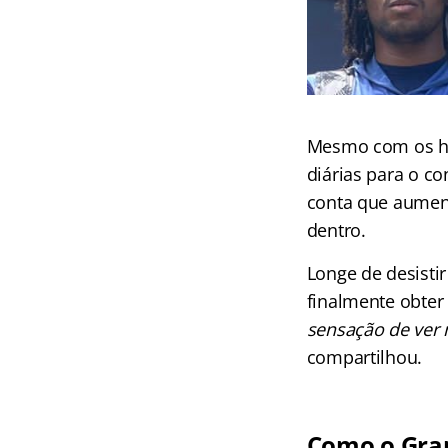
Mesmo com os hor
diárias para o co
conta que aument
dentro.
Longe de desisti
finalmente obter
sensação de ver m
compartilhou.
Como o Gran