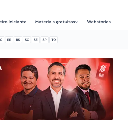
iro Iniciante
Materiais gratuitos
Webstories
O
RR
RS
SC
SE
SP
TO