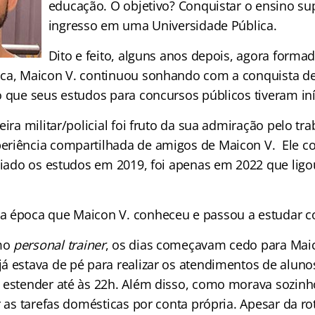
educação. O objetivo? Conquistar o ensino sup
ingresso em uma Universidade Pública.
Dito e feito, alguns anos depois, agora formad
ica, Maicon V. continuou sonhando com a conquista d
o que seus estudos para concursos públicos tiveram iní
eira militar/policial foi fruto da sua admiração pelo tr
riência compartilhada de amigos de Maicon V. Ele co
iciado os estudos em 2019, foi apenas em 2022 que lig
a época que Maicon V. conheceu e passou a estudar c
mo
personal trainer
, os dias começavam cedo para Maico
á estava de pé para realizar os atendimentos de aluno
 estender até às 22h. Além disso, como morava sozin
r as tarefas domésticas por conta própria. Apesar da ro