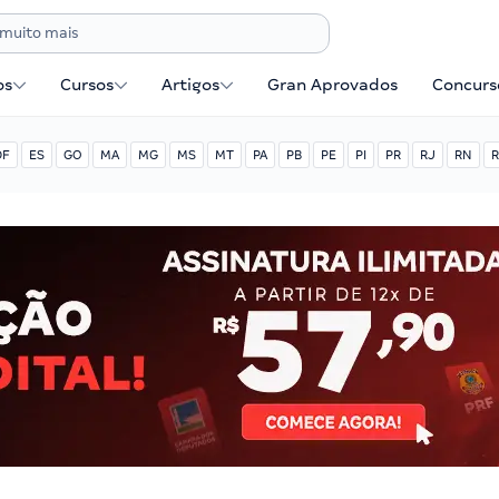
os
Cursos
Artigos
Gran Aprovados
Concurse
DF
ES
GO
MA
MG
MS
MT
PA
PB
PE
PI
PR
RJ
RN
R