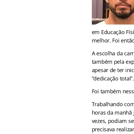
em Educação Fís
melhor. Foi entã
A escolha da carr
também pela expe
apesar de ter in
“dedicação total”.
Foi também ness
Trabalhando co
horas da manhã j
vezes, podiam se
precisava realiza