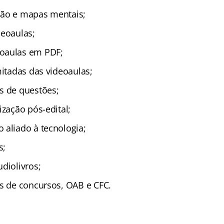
ção e mapas mentais;
deoaulas;
oaulas em PDF;
mitadas das videoaulas;
s de questões;
ização pós-edital;
 aliado à tecnologia;
s;
diolivros;
as de concursos, OAB e CFC.