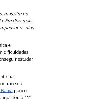
s, mas sim no
da. Em dias mais
ompensar os dias
sica e
m dificuldades
onseguir estudar
ontinuar
controu seu
a Bahia
pouco
onquistou o 11°