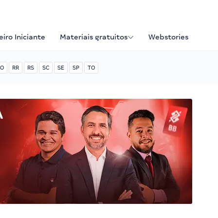
iro Iniciante
Materiais gratuitos
Webstories
O
RR
RS
SC
SE
SP
TO