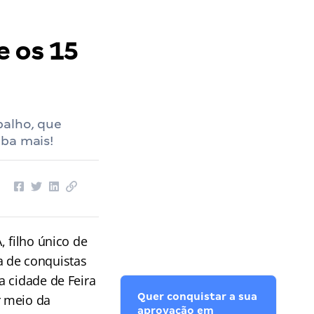
e os 15
balho, que
iba mais!
 filho único de
ia de conquistas
 cidade de Feira
Quer conquistar a sua
 meio da
aprovação em