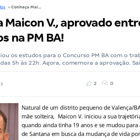
dos
››
Conheça Maicon V., aprovado entre os 15 primeiros na PM BA!
 Maicon V., aprovado entr
os na PM BA!
liou os estudos para o Concurso PM BA com o tra
 das 5h às 22h. Agora, comemora a aprovação. Sa
2
0
23
Natural de um distrito pequeno de Valença/BA,
mãe solteira, Maicon V. iniciou a sua trajetór
quando ainda tinha 19 anos e se mudou para a
de Santana em busca da mudança de vida por