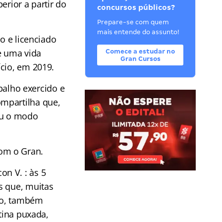
erior a partir do
concursos públicos?
Prepare-se com quem
mais entende do assunto!
o e licenciado
e uma vida
Comece a estudar no
Gran Cursos
cio, em 2019.
abalho exercido e
mpartilha que,
ou o modo
om o Gran.
n V. : às 5
s que, muitas
ho, também
tina puxada,