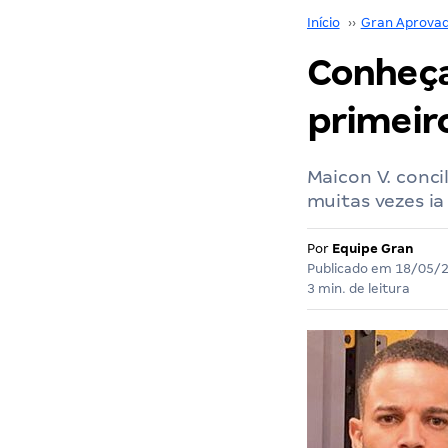
Início
››
Gran Aprova
Conheça
primeir
Maicon V. conci
muitas vezes ia
Por
Equipe Gran
Publicado em
18/05/
3 min. de leitura