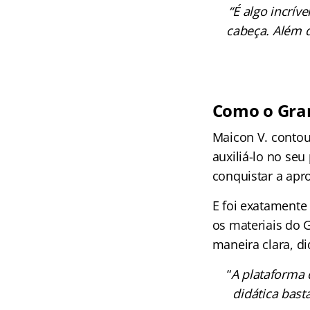
“É algo incrí
cabeça. Além d
Como o Gran
Maicon V. contou
auxiliá-lo no seu
conquistar a apr
E foi exatamente
os materiais do 
maneira clara, di
“
A plataforma 
didática bast