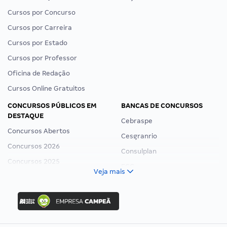
Cursos por Concurso
Cursos por Carreira
Cursos por Estado
Cursos por Professor
Oficina de Redação
Cursos Online Gratuitos
CONCURSOS PÚBLICOS EM
BANCAS DE CONCURSOS
DESTAQUE
Cebraspe
Concursos Abertos
Cesgranrio
Concursos 2026
Consulplan
Concursos 2025
FCC
Veja mais
Concurso Nacional Unificado
FGV
Concurso Ibama
Idecan
Concurso MPU
Selecon
Editais publicados