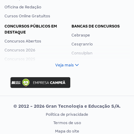
Oficina de Redação
Cursos Online Gratuitos
CONCURSOS PÚBLICOS EM
BANCAS DE CONCURSOS
DESTAQUE
Cebraspe
Concursos Abertos
Cesgranrio
Concursos 2026
Consulplan
Concursos 2025
FCC
Veja mais
Concurso Nacional Unificado
FGV
Concurso Ibama
Idecan
Concurso MPU
Selecon
Editais publicados
Uniase
© 2012 - 2026 Gran Tecnologia e Educação S/A.
Vunesp
Política de privacidade
CONCURSOS POR PROFISSÃO
EXAME DE ORDEM
Termos de uso
Concursos Administrativos
OAB
Mapa do site