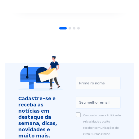
Cadastre-se e
receba as
notícias em
Concordo com a Política de
destaque da
Privacidade e aceito
semana, dicas,
receber comunicações do
novidades e
Gran Cursos Online.
muito mais.