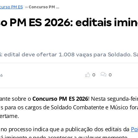
curso PM ES
››
Concurso PM ES 2026: editais iminentes; veja!
o PM ES 2026: editais imin
 edital deve ofertar 1.008 vagas para Soldado. S
0
0
26
ante sobre o
Concurso PM ES 2026
! Nesta segunda-fei
ais para os cargos de Soldado Combatente e Músico fo
ertame.
o processo indica que a publicação dos editais da
Pol
á iminente e pode acontecer a qualquer momento.