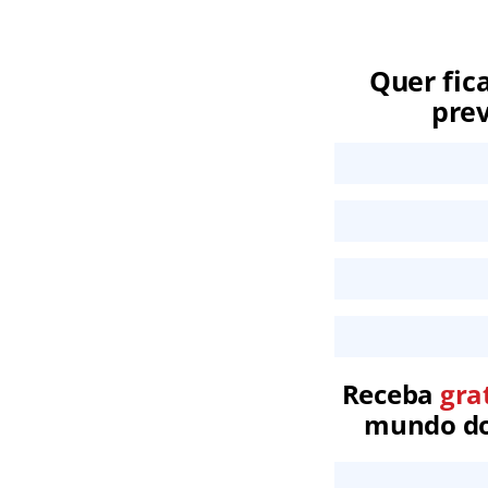
Quer fic
prev
Receba
gra
mundo dos