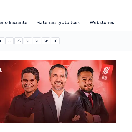
iro Iniciante
Materiais gratuitos
Webstories
O
RR
RS
SC
SE
SP
TO