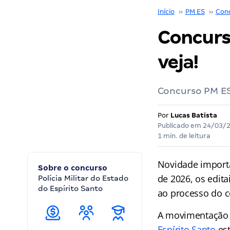
Início
››
PM ES
››
Con
Concurs
veja!
Concurso PM ES:
Por
Lucas Batista
Publicado em
24/03/
1 min. de leitura
Novidade import
Sobre o concurso
de 2026, os edit
Polícia Militar do Estado
do Espírito Santo
ao processo do c
A movimentação n
Espírito Santo
est