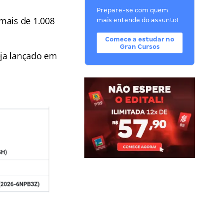
Prepare-se com quem
mais de 1.008
mais entende do assunto!
Comece a estudar no
Gran Cursos
eja lançado em