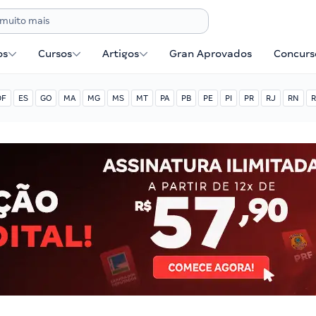
os
Cursos
Artigos
Gran Aprovados
Concurse
DF
ES
GO
MA
MG
MS
MT
PA
PB
PE
PI
PR
RJ
RN
R