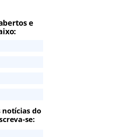
abertos e
aixo:
 notícias do
screva-se: