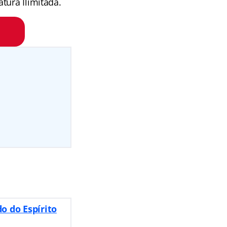
tura Ilimitada.
do do Espírito