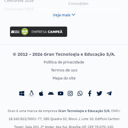
Concursos 2026
Consulplan
Concursos 2025
FCC
Veja mais
Concurso Nacional Unificado
FGV
Concurso Ibama
Idecan
Concurso MPU
Selecon
Editais publicados
Uniase
© 2012 - 2026 Gran Tecnologia e Educação S/A.
Vunesp
Política de privacidade
CONCURSOS POR PROFISSÃO
EXAME DE ORDEM
Termos de uso
Concursos Administrativos
OAB
Mapa do site
Concursos Educação
Prova OAB
Concursos Fiscais
Calendário OAB
Concursos Jurídicos
Questões OAB
Concursos Militares
Recursos OAB
Gran é uma marca da empresa
Gran Tecnologia e Educação S/A
, CNPJ:
Concursos Policiais
Exame de Ordem
18.260.822/0001-77, SBS Quadra 02, Bloco J, Lote 10, Edifício Carlton
Concursos Saúde
Tower, Sala 201, 2º Andar, Asa Sul, Brasília-DF, CEP 70.070-120.