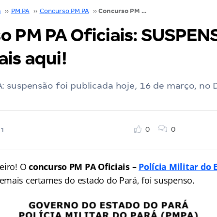
á
››
PM PA
››
Concurso PM PA
››
Concurso PM PA Oficiais: SUSPENSO! Saiba mais aqui!
o PM PA Oficiais: SUSPEN
is aqui!
 suspensão foi publicada hoje, 16 de março, no Di
0
0
21
eiro! O
concurso PM PA Oficiais –
Polícia Militar do
mais certames do estado do Pará, foi suspenso.