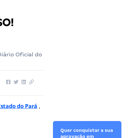
SO!
ário Oficial do
 Estado do Pará
,
Quer conquistar a sua
aprovação em