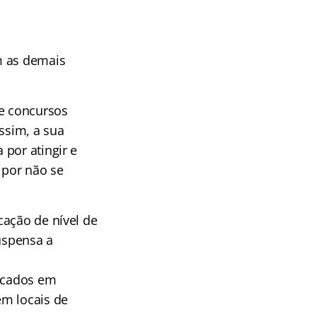
m as demais
de concursos
ssim, a sua
por atingir e
 por não se
cação de nível de
suspensa a
ficados em
em locais de