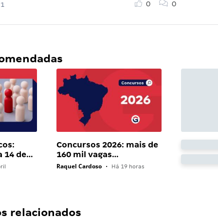
0
0
21
ecomendadas
cos:
Concursos 2026: mais de
a 14 de…
160 mil vagas…
Raquel Cardoso
ril
•
Há 19 horas
 relacionados