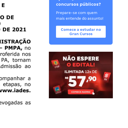
concursos públicos?
Prepare-se com quem
mais entende do assunto!
Comece a estudar no
Gran Cursos