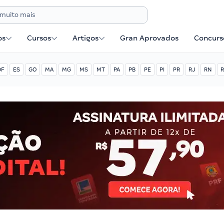
os
Cursos
Artigos
Gran Aprovados
Concurse
DF
ES
GO
MA
MG
MS
MT
PA
PB
PE
PI
PR
RJ
RN
R