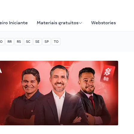
iro Iniciante
Materiais gratuitos
Webstories
O
RR
RS
SC
SE
SP
TO