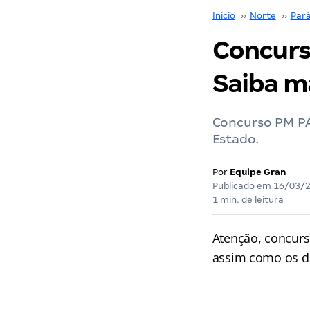
Início
››
Norte
››
Par
Concurs
Saiba ma
Concurso PM PA:
Estado.
Por
Equipe Gran
Publicado em
16/03/
1 min. de leitura
Atenção, concurs
assim como os de