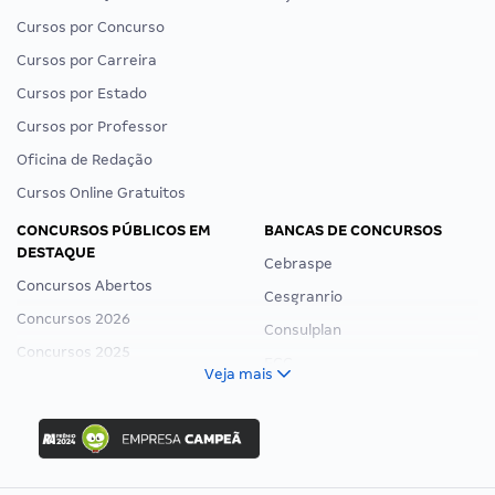
Cursos por Concurso
Cursos por Carreira
Cursos por Estado
Cursos por Professor
Oficina de Redação
Cursos Online Gratuitos
CONCURSOS PÚBLICOS EM
BANCAS DE CONCURSOS
DESTAQUE
Cebraspe
Concursos Abertos
Cesgranrio
Concursos 2026
Consulplan
Concursos 2025
FCC
Veja mais
Concurso Nacional Unificado
FGV
Concurso Ibama
Idecan
Concurso MPU
Selecon
Editais publicados