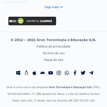
Concursos 2025
FCC
Veja mais
Concurso Nacional Unificado
FGV
Concurso Ibama
Idecan
Concurso MPU
Selecon
Editais publicados
Uniase
© 2012 - 2026 Gran Tecnologia e Educação S/A.
Vunesp
Política de privacidade
CONCURSOS POR PROFISSÃO
EXAME DE ORDEM
Termos de uso
Concursos Administrativos
OAB
Mapa do site
Concursos Educação
Prova OAB
Concursos Fiscais
Calendário OAB
Concursos Jurídicos
Questões OAB
Concursos Militares
Recursos OAB
Gran é uma marca da empresa
Gran Tecnologia e Educação S/A
, CNPJ:
Concursos Policiais
Exame de Ordem
18.260.822/0001-77, SBS Quadra 02, Bloco J, Lote 10, Edifício Carlton
Concursos Saúde
Tower, Sala 201, 2º Andar, Asa Sul, Brasília-DF, CEP 70.070-120.
Concursos Tribunais