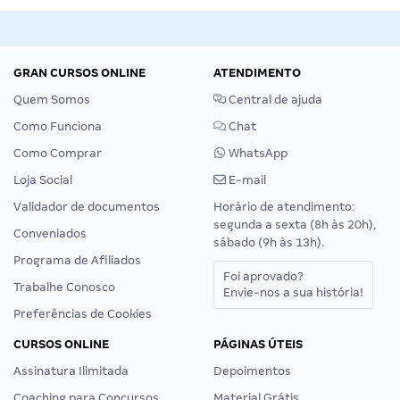
GRAN CURSOS ONLINE
ATENDIMENTO
Quem Somos
Central de ajuda
Como Funciona
Chat
Como Comprar
WhatsApp
Loja Social
E-mail
Validador de documentos
Horário de atendimento:
segunda a sexta (8h às 20h),
Conveniados
sábado (9h às 13h).
Programa de Afiliados
Foi aprovado?
Trabalhe Conosco
Envie-nos a sua história!
Preferências de Cookies
CURSOS ONLINE
PÁGINAS ÚTEIS
Assinatura Ilimitada
Depoimentos
Coaching para Concursos
Material Grátis