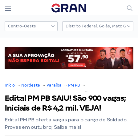
Início
››
Nordeste
››
Paraíba
››
PM PB
››
Concurso PM PB
››
Edital PM PB SAIU! São 900 vagas;
Iniciais de R$ 4,2 mil. VEJA!
Edital PM PB oferta vagas para o cargo de Soldado.
Provas em outubro; Saiba mais!