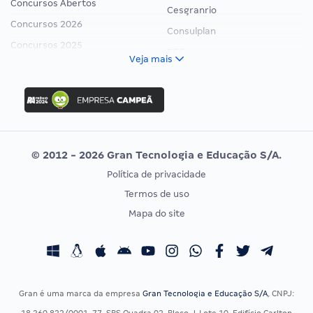
Concursos Abertos
Cesgranrio
Concursos 2026
Consulplan
Concursos 2025
FCC
Veja mais
Concurso Nacional Unificado
FGV
Concurso Ibama
Idecan
Concurso MPU
Selecon
Editais publicados
Uniase
© 2012 - 2026 Gran Tecnologia e Educação S/A.
Vunesp
Política de privacidade
CONCURSOS POR PROFISSÃO
EXAME DE ORDEM
Termos de uso
Concursos Administrativos
OAB
Mapa do site
Concursos Educação
Prova OAB
Concursos Fiscais
Calendário OAB
Concursos Jurídicos
Questões OAB
Concursos Militares
Recursos OAB
Gran é uma marca da empresa
Gran Tecnologia e Educação S/A
, CNPJ:
Concursos Policiais
Exame de Ordem