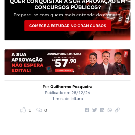
QUER CONQUISTAR A SUA APROVAÇÃO EM
CONCURSOS PÚBLICOS?
Prepare-se com quem mais entende do assunto!
COMECE A ESTUDAR NO GRAN CURSOS
Por
Guilherme Pesqueira
Publicado em
28/12/24
1 min. de leitura
1
0