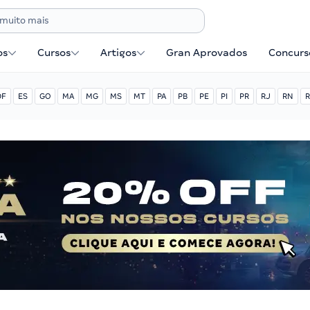
os
Cursos
Artigos
Gran Aprovados
Concurse
DF
ES
GO
MA
MG
MS
MT
PA
PB
PE
PI
PR
RJ
RN
R