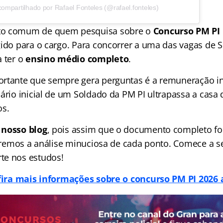
ompartilhado por Rafael Fonteles (@rafael.fonteles)
to comum de quem pesquisa sobre o
Concurso PM PI
gido para o cargo. Para concorrer a uma das vagas de 
a ter o
ensino médio completo
.
rtante que sempre gera perguntas é a remuneração ini
lário inicial de um Soldado da PM PI ultrapassa a casa
os.
 nosso blog
, pois assim que o documento completo fo
traremos a análise minuciosa de cada ponto. Comece a s
te nos estudos!
ira mais informações sobre o concurso PM PI 2026 