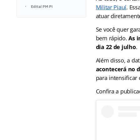
Militar Piauí
. Ess
Edital PM PI
atuar diretament
Se você quer gara
bem rápido.
As i
dia 22 de julho
.
Além disso, a da
acontecerá no d
para intensificar
Confira a public