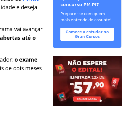
concurso PM PI?
lidade e deseja
Prepare-se com quem
mais entende do assunto!
grama vai avançar
Comece a estudar no
abertas até o
Gran Cursos
nador:
o exame
ais de dois meses