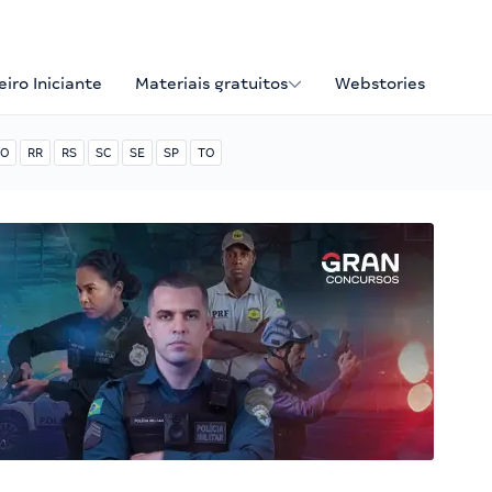
iro Iniciante
Materiais gratuitos
Webstories
O
RR
RS
SC
SE
SP
TO