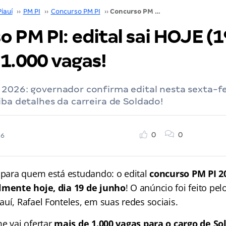
Piauí
››
PM PI
››
Concurso PM PI
››
Concurso PM PI: edital sai HOJE (19) com mais de 1.000 vagas!
 PM PI: edital sai HOJE (
1.000 vagas!
 2026: governador confirma edital nesta sexta-fe
iba detalhes da carreira de Soldado!
0
0
26
a para quem está estudando: o edital
concurso PM PI 2
almente hoje, dia 19 de junho
! O anúncio foi feito pel
uí, Rafael Fonteles, em suas redes sociais.
e vai ofertar
mais de 1.000 vagas para o cargo de So