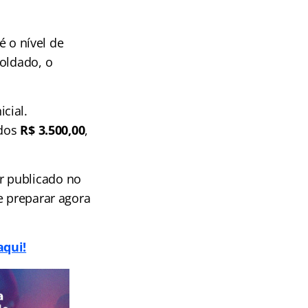
é o nível de
Soldado, o
cial.
 dos
R$ 3.500,00
,
r publicado no
e preparar agora
aqui!