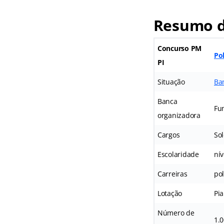
Resumo d
Concurso PM
Pol
PI
Situação
Ba
Banca
Fu
organizadora
Cargos
Sol
Escolaridade
nív
Carreiras
pol
Lotação
Pia
Número de
1.