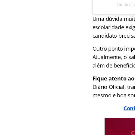
Um post c
Uma dúvida mui
escolaridade exi
candidato precis
Outro ponto impo
Atualmente, o sa
além de benefíci
Fique atento ao
Diário Oficial, 
mesmo e boa sor
Conf