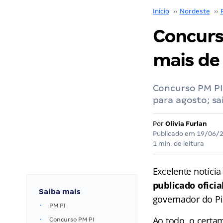
Início
››
Nordeste
››
Concurso
mais de 
Concurso PM PI
para agosto; sa
Por
Olivia Furlan
Publicado em
19/06/
1 min. de leitura
Excelente notíci
publicado ofici
Saiba mais
governador do Pia
PM PI
Ao todo, o certam
Concurso PM PI