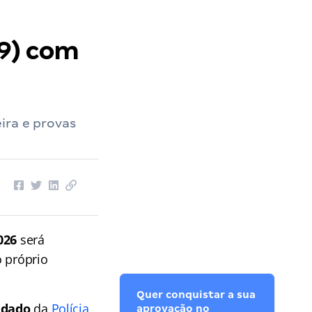
19) com
ira e provas
026
será
o próprio
Quer conquistar a sua
ldado
da
Polícia
aprovação no