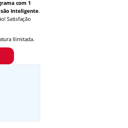
grama com 1
isão Inteligente
.
o! Satisfação
tura Ilimitada.