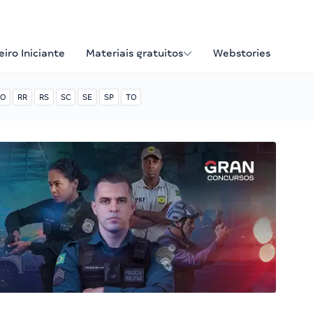
iro Iniciante
Materiais gratuitos
Webstories
O
RR
RS
SC
SE
SP
TO