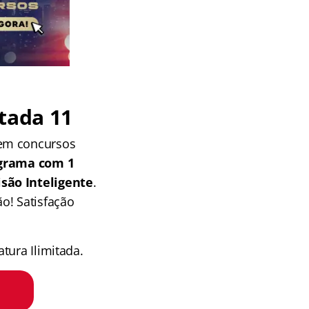
tada 11
 em concursos
grama com 1
isão Inteligente
.
o! Satisfação
tura Ilimitada.