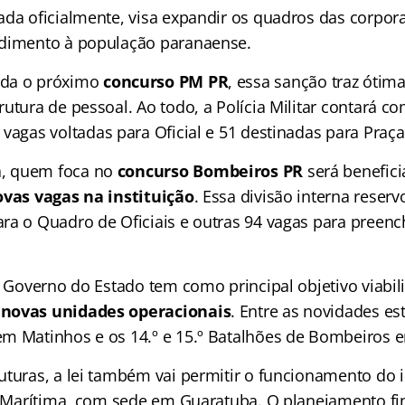
ada oficialmente, visa expandir os quadros das corpor
ndimento à população paranaense.
rda o próximo
concurso PM PR
, essa sanção traz ótim
utura de pessoal. Ao todo, a Polícia Militar contará c
 vagas voltadas para Oficial e 51 destinadas para Praça
, quem foca no
concurso Bombeiros PR
será benefic
ovas vagas na instituição
. Essa divisão interna reserv
ra o Quadro de Oficiais e outras 94 vagas para preen
o Governo do Estado tem como principal objetivo viabil
 novas unidades operacionais
. Entre as novidades es
m Matinhos e os 14.º e 15.º Batalhões de Bombeiros em
uturas, a lei também vai permitir o funcionamento do 
ar Marítima, com sede em Guaratuba. O planejamento fi