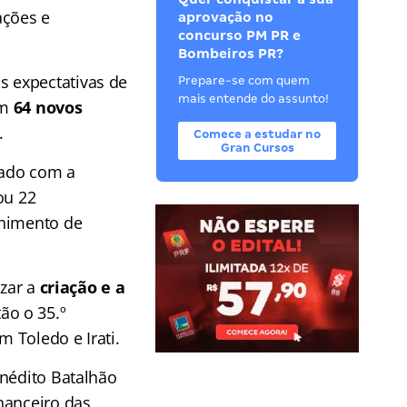
ações e
aprovação no
concurso PM PR e
Bombeiros PR?
as expectativas de
Prepare-se com quem
mais entende do assunto!
om
64 novos
.
Comece a estudar no
Gran Cursos
iado com a
ou 22
chimento de
izar a
criação e a
tão o 35.º
 Toledo e Irati.
inédito Batalhão
nanceiro das