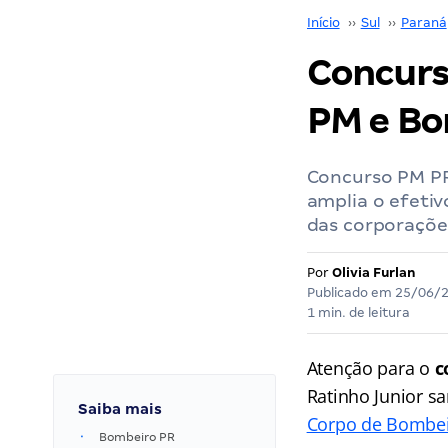
Início
››
Sul
››
Paraná
Concurso
PM e Bo
Concurso PM PR
amplia o efeti
das corporaçõe
Por
Olivia Furlan
Publicado em
25/06/
1 min. de leitura
Atenção para o
c
Ratinho Junior 
Saiba mais
Corpo de Bombeir
Bombeiro PR