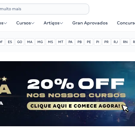
os
Cursos
Artigos
Gran Aprovados
Concurse
DF
ES
GO
MA
MG
MS
MT
PA
PB
PE
PI
PR
RJ
RN
R