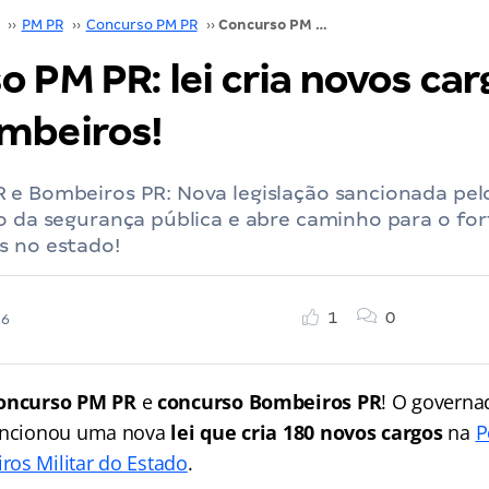
››
PM PR
››
Concurso PM PR
››
Concurso PM PR: lei cria novos cargos na PM e Bombeiros!
 PM PR: lei cria novos car
mbeiros!
 e Bombeiros PR: Nova legislação sancionada pel
vo da segurança pública e abre caminho para o fo
s no estado!
1
0
26
oncurso PM PR
e
concurso Bombeiros PR
! O governa
sancionou uma nova
lei que cria 180 novos cargos
na
P
os Militar do Estado
.