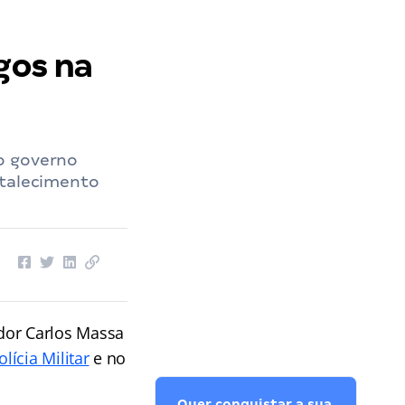
gos na
o governo
rtalecimento
dor Carlos Massa
olícia Militar
e no
Quer conquistar a sua