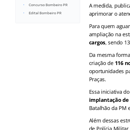
A medida, public
Concurso Bombeiro PR
aprimorar o ate
Edital Bombeiro PR
Para quem agua
ampliação na estr
cargos
, sendo 13
Da mesma forma
criação de
116 n
oportunidades pa
Praças.
Essa iniciativa d
implantação de
Batalhão da PM e
Além dessas estr
de Polícia Milit