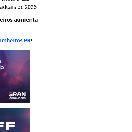
taduais de 2026.
seiros aumenta
ombeiros PR
!