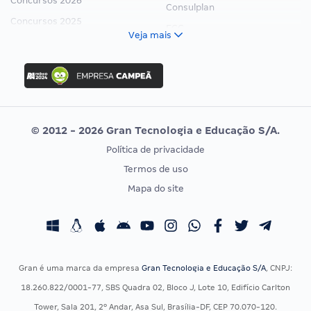
Concursos 2026
Consulplan
Concursos 2025
FCC
Veja mais
Concurso Nacional Unificado
FGV
Concurso Ibama
Idecan
Concurso MPU
Selecon
Editais publicados
Uniase
© 2012 - 2026 Gran Tecnologia e Educação S/A.
Vunesp
Política de privacidade
CONCURSOS POR PROFISSÃO
EXAME DE ORDEM
Termos de uso
Concursos Administrativos
OAB
Mapa do site
Concursos Educação
Prova OAB
Concursos Fiscais
Calendário OAB
Concursos Jurídicos
Questões OAB
Concursos Militares
Recursos OAB
Gran é uma marca da empresa
Gran Tecnologia e Educação S/A
, CNPJ:
Concursos Policiais
Exame de Ordem
18.260.822/0001-77, SBS Quadra 02, Bloco J, Lote 10, Edifício Carlton
Concursos Saúde
Tower, Sala 201, 2º Andar, Asa Sul, Brasília-DF, CEP 70.070-120.