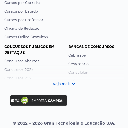
Cursos por Carreira
Cursos por Estado
Cursos por Professor
Oficina de Redação
Cursos Online Gratuitos
CONCURSOS PÚBLICOS EM
BANCAS DE CONCURSOS
DESTAQUE
Cebraspe
Concursos Abertos
Cesgranrio
Concursos 2026
Consulplan
Concursos 2025
FCC
Veja mais
Concurso Nacional Unificado
FGV
Concurso Ibama
Idecan
Concurso MPU
Selecon
Editais publicados
Uniase
© 2012 - 2026 Gran Tecnologia e Educação S/A.
Vunesp