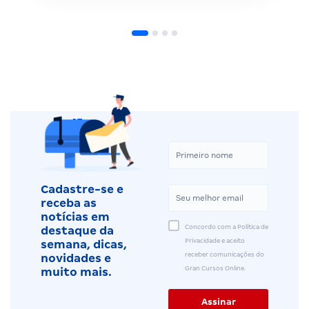
Cadastre-se e
receba as
notícias em
Concordo com a Política de
destaque da
Privacidade e aceito
semana, dicas,
receber comunicações do
novidades e
Gran Cursos Online.
muito mais.