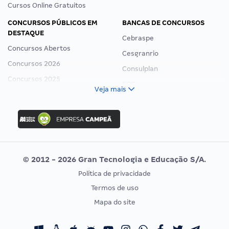
Cursos Online Gratuitos
CONCURSOS PÚBLICOS EM
BANCAS DE CONCURSOS
DESTAQUE
Cebraspe
Concursos Abertos
Cesgranrio
Concursos 2026
Consulplan
Concursos 2025
FCC
Veja mais
Concurso Nacional Unificado
FGV
Concurso Ibama
Idecan
Concurso MPU
Selecon
Editais publicados
Uniase
© 2012 - 2026 Gran Tecnologia e Educação S/A.
Vunesp
Política de privacidade
CONCURSOS POR PROFISSÃO
EXAME DE ORDEM
Termos de uso
Concursos Administrativos
OAB
Mapa do site
Concursos Educação
Prova OAB
Concursos Fiscais
Calendário OAB