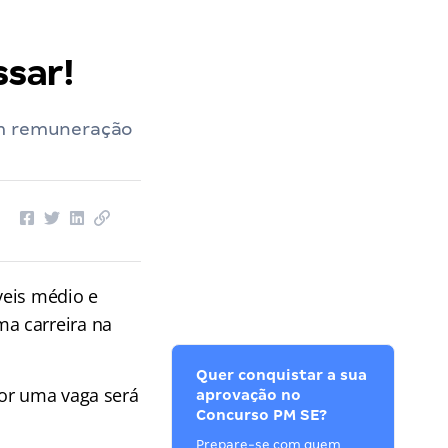
sar!
om remuneração
veis médio e
a carreira na
Quer conquistar a sua
por uma vaga será
aprovação no
Concurso PM SE?
Prepare-se com quem