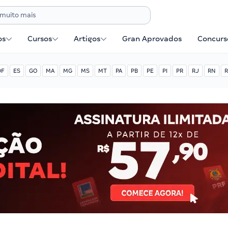
os
Cursos
Artigos
Gran Aprovados
Concurse
DF
ES
GO
MA
MG
MS
MT
PA
PB
PE
PI
PR
RJ
RN
R