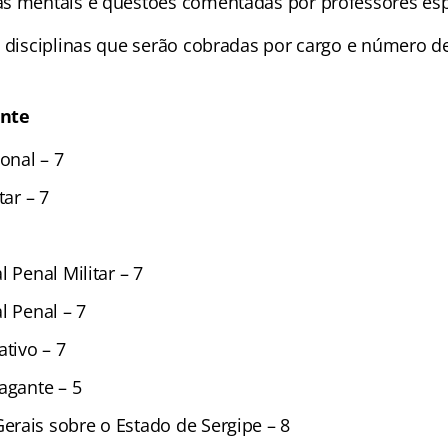
s mentais e questões comentadas por professores esp
s disciplinas que serão cobradas por cargo e número d
ente
ional – 7
tar – 7
l Penal Militar – 7
l Penal – 7
ativo – 7
agante – 5
rais sobre o Estado de Sergipe – 8