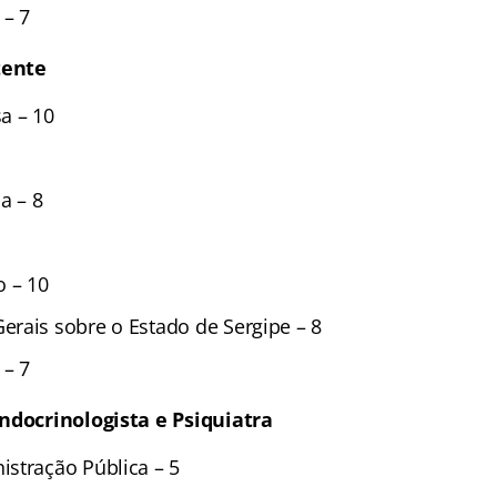
 – 7
tente
a – 10
a – 8
o – 10
rais sobre o Estado de Sergipe – 8
 – 7
ndocrinologista e Psiquiatra
stração Pública – 5