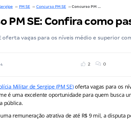
Sergipe
››
PM SE
››
Concurso PM SE
››
Concurso PM SE: Confira como passar!
o PM SE: Confira como pas
 oferta vagas para os níveis médio e superior c
2
0
24
ícia Militar de Sergipe (PM SE)
oferta vagas para os ní
ame é uma excelente oportunidade para quem busca um
a pública.
uma remuneração atrativa de até R$ 9 mil, a disputa 