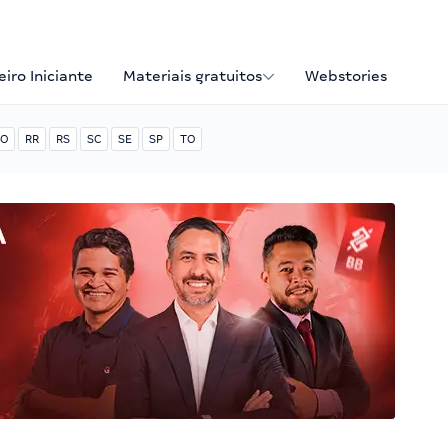
iro Iniciante
Materiais gratuitos
Webstories
O
RR
RS
SC
SE
SP
TO