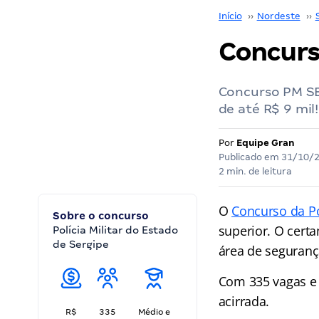
Início
››
Nordeste
››
Concurs
Concurso PM SE
de até R$ 9 mil!
Por
Equipe Gran
Publicado em
31/10/
2 min. de leitura
O
Concurso da Pol
Sobre o concurso
superior. O cert
Polícia Militar do Estado
de Sergipe
área de seguranç
Com 335 vagas e 
acirrada.
R$
335
Médio e